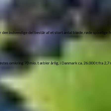
r den indvendige del består af et stort antal bløde, røde spiselig
østes omkring 70 mio. t æbler årlig, i Danmark ca. 26.000 t fra 2