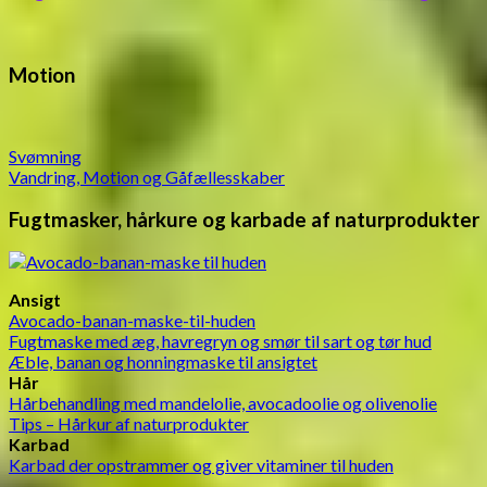
Motion
Svømning
Vandring, Motion og Gåfællesskaber
Fugtmasker, hårkure og karbade af naturprodukter
Ansigt
Avocado-banan-maske-til-huden
Fugtmaske med æg, havregryn og smør til sart og tør hud
Æble, banan og honningmaske til ansigtet
Hår
Hårbehandling med mandelolie, avocadoolie og olivenolie
Tips – Hårkur af naturprodukter
Karbad
Karbad der opstrammer og giver vitaminer til huden