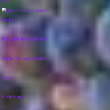
Fisk
Frugt
Frø, Nødder og Kerner
Gode råd mod stress
Gryn
Grøntsager