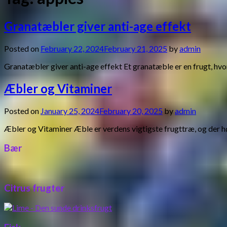
Granatæbler giver anti-age effekt
Posted on
February 22, 2024
February 21, 2025
by
admin
Granatæbler giver anti-age effekt Et granatæble er en frugt, hvo
Æbler og Vitaminer
Posted on
January 25, 2024
February 20, 2025
by
admin
Æbler og Vitaminer Æble er verdens vigtigste frugttræ, og der h
Bær
Citrus frugter