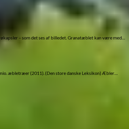
e frøkapsler – som det ses af billedet. Granatæblet kan være med…
,7 mio. æbletræer (2011). (Den store danske Leksikon) Æbler…