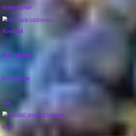
Korn sorter
Kostråd
Kosttilskud
Krydderier
Kål
Løg