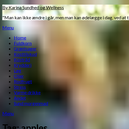
Skip
By Karina Sundhed og Wellness
to
"Man kan ikke ændre i går, men man kan ødelægge i dag, ved at 
content
Menu
Home
Fuldkorn
Grøntsager
Kosttilskud
Kostråd
Krydderi
Løg
Olier
Rodfrugt
Stress
Varme drikke
Andet
Sund morgenmad
Menu
Tag:
apples