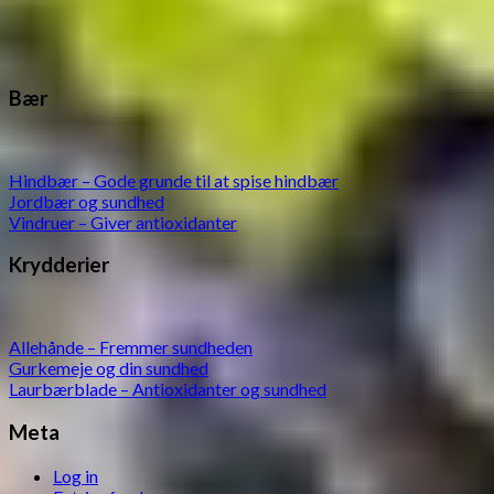
Bær
Hindbær – Gode grunde til at spise hindbær
Jordbær og sundhed
Vindruer – Giver antioxidanter
Krydderier
Allehånde – Fremmer sundheden
Gurkemeje og din sundhed
Laurbærblade – Antioxidanter og sundhed
Meta
Log in