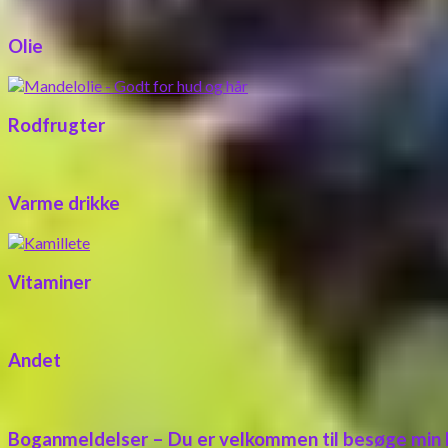
Olie
Rodfrugter
Varme drikke
Vitaminer
Andet
Boganmeldelser – Du er velkommen til besøge min