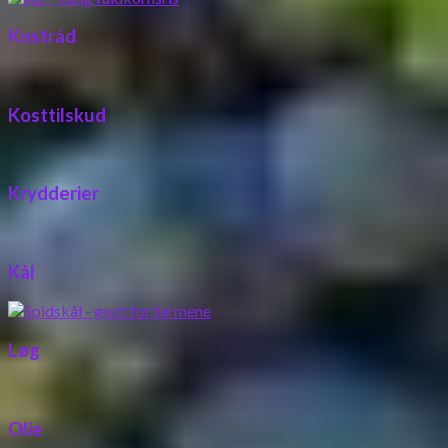
Kostråd
Kosttilskud
Krydderier
Kål
Løg
Olie