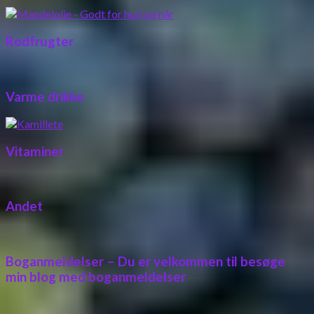
Rodfrugter
Varme drikke
Vitaminer
Andet
Boganmeldelser – Du er velkommen til besøge
min blog med boganmeldelser