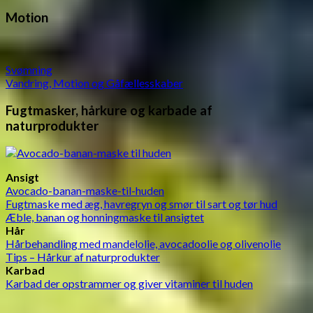
Motion
Svømning
Vandring, Motion og Gåfællesskaber
Fugtmasker, hårkure og karbade af
naturprodukter
Ansigt
Avocado-banan-maske-til-huden
Fugtmaske med æg, havregryn og smør til sart og tør hud
Æble, banan og honningmaske til ansigtet
Hår
Hårbehandling med mandelolie, avocadoolie og olivenolie
Tips – Hårkur af naturprodukter
Karbad
Karbad der opstrammer og giver vitaminer til huden