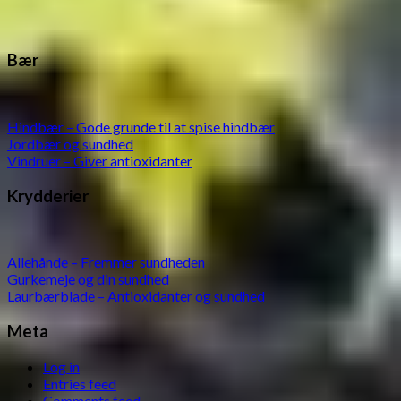
Bær
Hindbær – Gode grunde til at spise hindbær
Jordbær og sundhed
Vindruer – Giver antioxidanter
Krydderier
Allehånde – Fremmer sundheden
Gurkemeje og din sundhed
Laurbærblade – Antioxidanter og sundhed
Meta
Log in
Entries feed
Comments feed