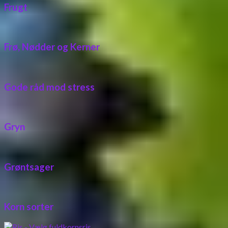
Frugt
Frø, Nødder og Kerner
Gode råd mod stress
Gryn
Grøntsager
Korn sorter