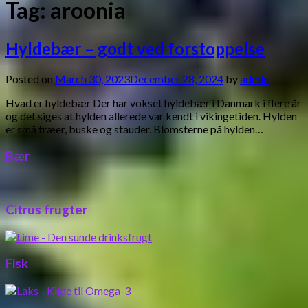
Tag:
aroonia
Hyldebær – godt ved forstoppelse
Posted on
March 30, 2023
December 28, 2024
by
admin
Hvad er hyldebær Der har vokset hyldebær i Danmark i flere år
og det siges at hylden allerede var kendt i vikingetiden. Hylden
er små træer, buske og stauder. Blomsterne på hylden…
Bær
Citrus frugter
Fisk