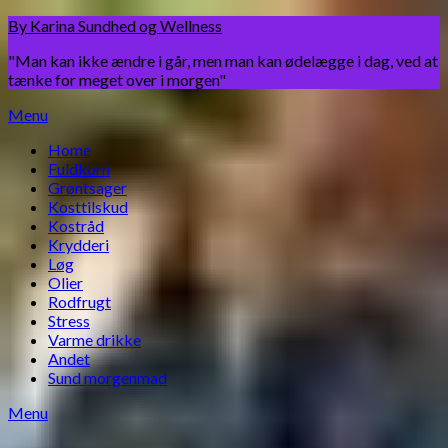
Skip
By Karina Sundhed og Wellness
to
"Man kan ikke ændre i går, men man kan ødelægge i dag, ved at
content
tænke for meget over i morgen"
Menu
Home
Fuldkorn
Grøntsager
Kosttilskud
Kostråd
Krydderi
Løg
Olier
Rodfrugt
Stress
Varme drikke
Andet
Sund morgenmad
Menu