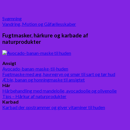
Svømning
Vandring, Motion og Gåfællesskaber
Fugtmasker, hårkure og karbade af
naturprodukter
Ansigt
Avocado-banan-maske-til-huden
Fugtmaske med æg, havregryn og smør til sart og tør hud
Æble, banan og honningmaske til ansigtet
Hår
Hårbehandling med mandelolie, avocadoolie og olivenolie
Tips – Hårkur af naturprodukter
Karbad
Karbad der opstrammer og giver vitaminer til huden