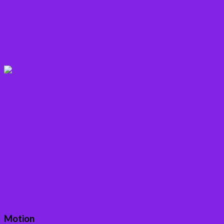
Rodfrugter
Varme drikke
Vitaminer
Andet
Boganmeldelser – Du er velkommen til besøge
min blog med boganmeldelser
Motion