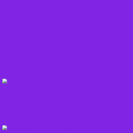
Kostråd
Kosttilskud
Krydderier
Kål
Løg
Olie