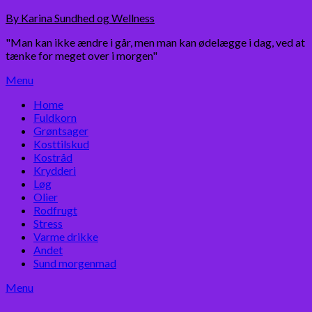
Skip
By Karina Sundhed og Wellness
to
"Man kan ikke ændre i går, men man kan ødelægge i dag, ved at
content
tænke for meget over i morgen"
Menu
Home
Fuldkorn
Grøntsager
Kosttilskud
Kostråd
Krydderi
Løg
Olier
Rodfrugt
Stress
Varme drikke
Andet
Sund morgenmad
Menu