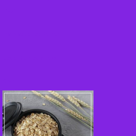
Frugt
Frø, Nødder og Kerner
Gode råd mod stress
Gryn