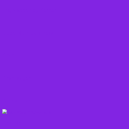
Frø, Nødder og Kerner
Gode råd mod stress
Gryn
Grøntsager
Korn sorter
Kostråd