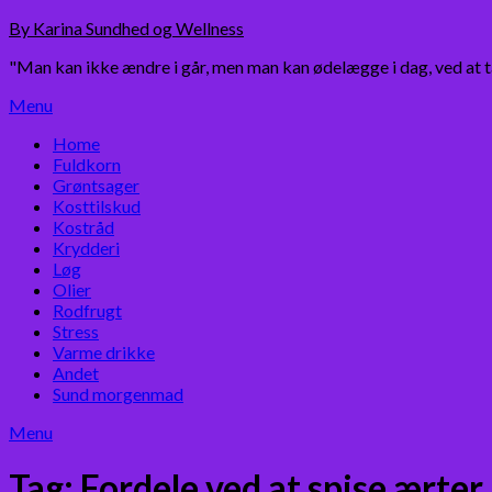
Skip
By Karina Sundhed og Wellness
to
"Man kan ikke ændre i går, men man kan ødelægge i dag, ved at 
content
Menu
Home
Fuldkorn
Grøntsager
Kosttilskud
Kostråd
Krydderi
Løg
Olier
Rodfrugt
Stress
Varme drikke
Andet
Sund morgenmad
Menu
Tag:
Fordele ved at spise ærter