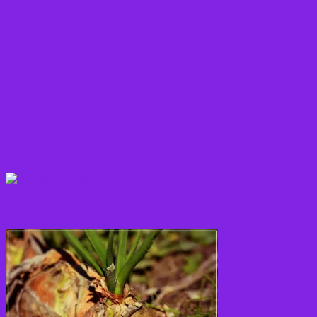
Kosttilskud
Krydderier
Kål
Løg