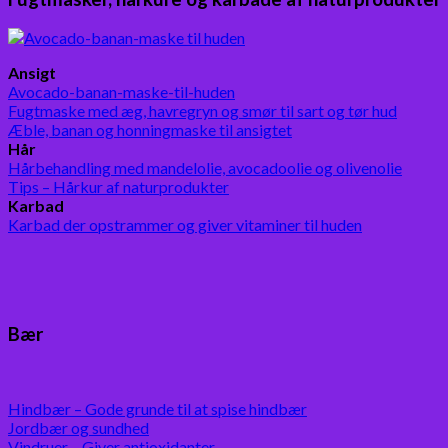
Ansigt
Avocado-banan-maske-til-huden
Fugtmaske med æg, havregryn og smør til sart og tør hud
Æble, banan og honningmaske til ansigtet
Hår
Hårbehandling med mandelolie, avocadoolie og olivenolie
Tips – Hårkur af naturprodukter
Karbad
Karbad der opstrammer og giver vitaminer til huden
Bær
Hindbær – Gode grunde til at spise hindbær
Jordbær og sundhed
Vindruer – Giver antioxidanter