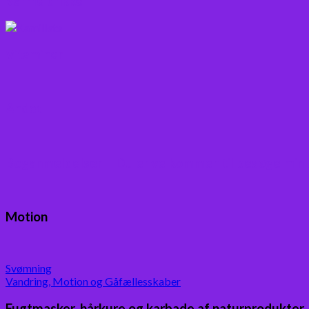
Varme drikke
Vitaminer
Andet
Boganmeldelser – Du er velkommen til besøge min
Motion
Svømning
Vandring, Motion og Gåfællesskaber
Fugtmasker, hårkure og karbade af naturprodukter