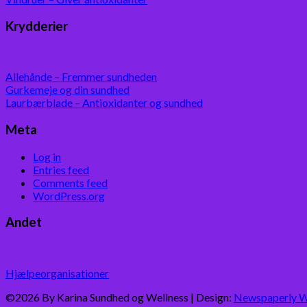
Krydderier
Allehånde – Fremmer sundheden
Gurkemeje og din sundhed
Laurbærblade – Antioxidanter og sundhed
Meta
Log in
Entries feed
Comments feed
WordPress.org
Andet
Hjælpeorganisationer
©2026 By Karina Sundhed og Wellness
| Design:
Newspaperly 