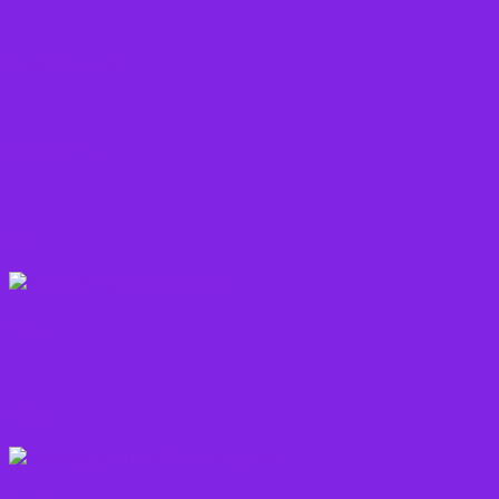
Kosttilskud
Krydderier
Kål
Løg
Olie