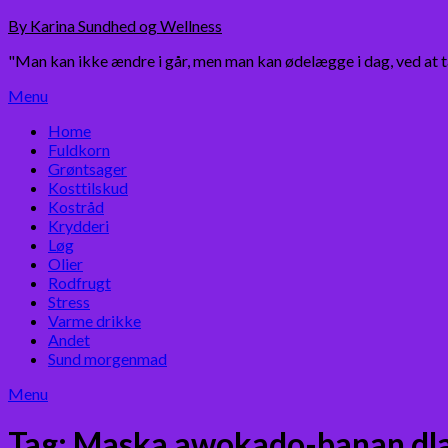
Skip
By Karina Sundhed og Wellness
to
"Man kan ikke ændre i går, men man kan ødelægge i dag, ved at 
content
Menu
Home
Fuldkorn
Grøntsager
Kosttilskud
Kostråd
Krydderi
Løg
Olier
Rodfrugt
Stress
Varme drikke
Andet
Sund morgenmad
Menu
Tag:
Maska awokado-banan dla