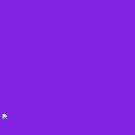
Frø, Nødder og Kerner
Gode råd mod stress
Gryn
Grøntsager
Korn sorter
Kostråd