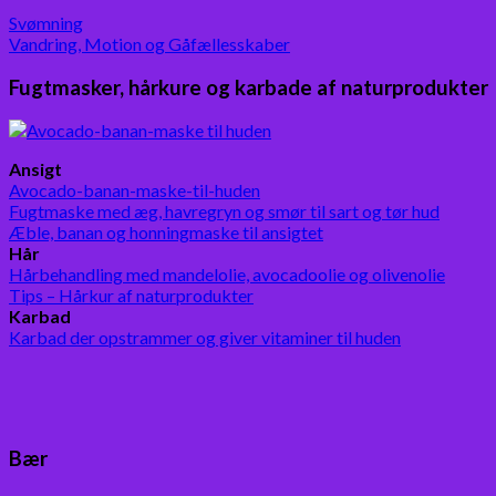
Svømning
Vandring, Motion og Gåfællesskaber
Fugtmasker, hårkure og karbade af naturprodukter
Ansigt
Avocado-banan-maske-til-huden
Fugtmaske med æg, havregryn og smør til sart og tør hud
Æble, banan og honningmaske til ansigtet
Hår
Hårbehandling med mandelolie, avocadoolie og olivenolie
Tips – Hårkur af naturprodukter
Karbad
Karbad der opstrammer og giver vitaminer til huden
Bær