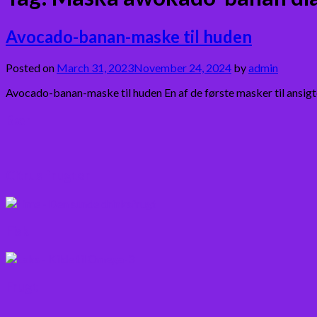
Avocado-banan-maske til huden
Posted on
March 31, 2023
November 24, 2024
by
admin
Avocado-banan-maske til huden En af de første masker til ansigtet
Bær
Citrus frugter
Fisk
Frugt