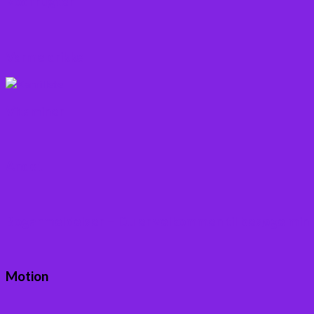
Rodfrugter
Varme drikke
Vitaminer
Andet
Boganmeldelser – Du er velkommen til besøge min
Motion