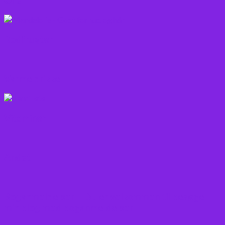
Rodfrugter
Varme drikke
Vitaminer
Andet
Boganmeldelser – Du er velkommen til besøge
min blog med boganmeldelser