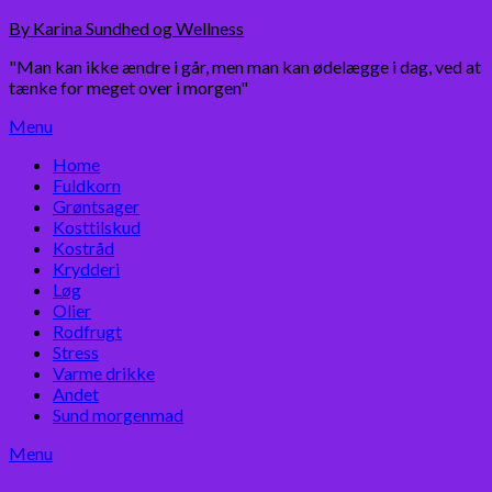
Skip
By Karina Sundhed og Wellness
to
"Man kan ikke ændre i går, men man kan ødelægge i dag, ved at
content
tænke for meget over i morgen"
Menu
Home
Fuldkorn
Grøntsager
Kosttilskud
Kostråd
Krydderi
Løg
Olier
Rodfrugt
Stress
Varme drikke
Andet
Sund morgenmad
Menu