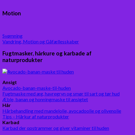
Motion
Svømning
Vandring, Motion og Gåfællesskaber
Fugtmasker, hårkure og karbade af
naturprodukter
Ansigt
Avocado-banan-maske-til-huden
Fugtmaske med æg, havregryn og smør til sart og tør hud
Æble, banan og honningmaske til ansigtet
Hår
Hårbehandling med mandelolie, avocadoolie og olivenolie
Tips – Hårkur af naturprodukter
Karbad
Karbad der opstrammer og giver vitaminer til huden