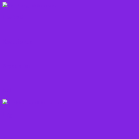
Kostråd
Kosttilskud
Krydderier
Kål
Løg
Olie