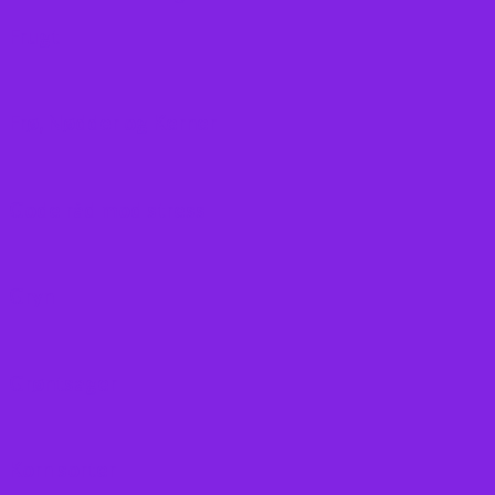
Frugt
Frø, Nødder og Kerner
Gode råd mod stress
Gryn
Grøntsager
Korn sorter