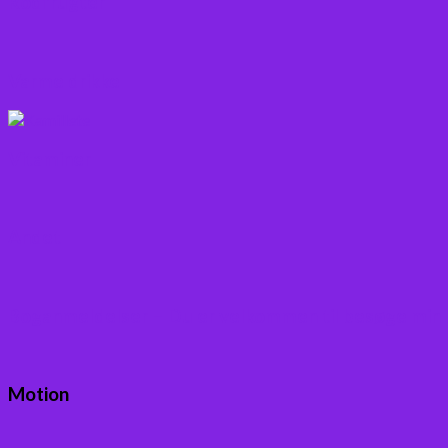
Rodfrugter
Varme drikke
Vitaminer
Andet
Boganmeldelser – Du er velkommen til besøge min
Motion