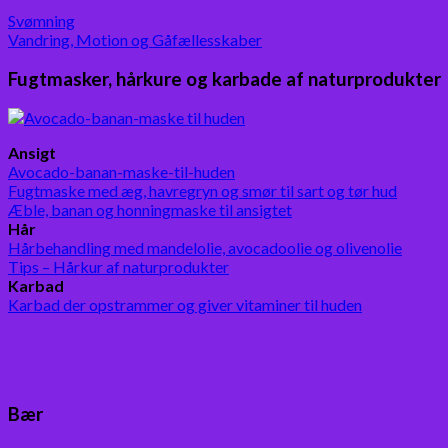
Svømning
Vandring, Motion og Gåfællesskaber
Fugtmasker, hårkure og karbade af naturprodukter
Ansigt
Avocado-banan-maske-til-huden
Fugtmaske med æg, havregryn og smør til sart og tør hud
Æble, banan og honningmaske til ansigtet
Hår
Hårbehandling med mandelolie, avocadoolie og olivenolie
Tips – Hårkur af naturprodukter
Karbad
Karbad der opstrammer og giver vitaminer til huden
Bær