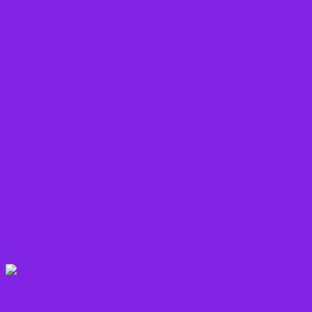
Frø, Nødder og Kerner
Gode råd mod stress
Gryn
Grøntsager
Korn sorter
Kostråd