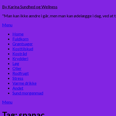
Skip
By Karina Sundhed og Wellness
to
"Man kan ikke ændre i går, men man kan ødelægge i dag, ved at 
content
Menu
Home
Fuldkorn
Grøntsager
Kosttilskud
Kostråd
Krydderi
Løg
Olier
Rodfrugt
Stress
Varme drikke
Andet
Sund morgenmad
Menu
Tag:
spanac