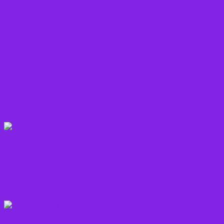
Kosttilskud
Krydderier
Kål
Løg
Olie