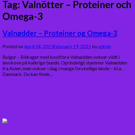
Tag:
Valnötter – Proteiner och
Omega-3
Valnødder – Proteiner og Omega-3
Posted on
April 24, 2023
February 19, 2025
by
admin
Bulgur – Bidrager med kostfibre Valnødden vokser vildt i
løvskove på kalkrige bunde. Oprindeligt stammer Valnødden
fra Asien, men vokser i dag i mange forskellige lande – bl.a.
Danmark. Du kan finde…
Bær
Citrus frugter
Fisk