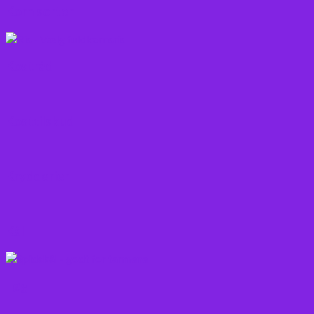
Korn sorter
Kostråd
Kosttilskud
Krydderier
Kål
Løg