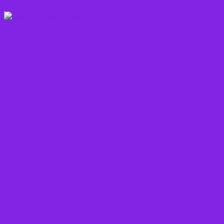
Frugt
Frø, Nødder og Kerner
Gode råd mod stress
Gryn
Grøntsager