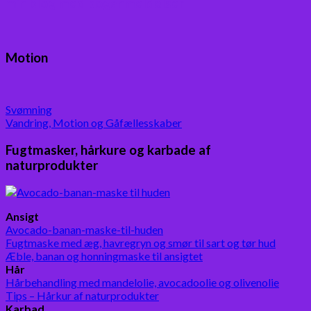
min blog med boganmeldelser
Motion
Svømning
Vandring, Motion og Gåfællesskaber
Fugtmasker, hårkure og karbade af
naturprodukter
Ansigt
Avocado-banan-maske-til-huden
Fugtmaske med æg, havregryn og smør til sart og tør hud
Æble, banan og honningmaske til ansigtet
Hår
Hårbehandling med mandelolie, avocadoolie og olivenolie
Tips – Hårkur af naturprodukter
Karbad