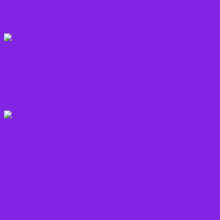
Olie
Rodfrugter
Varme drikke
Vitaminer
Andet
Boganmeldelser – Du er velkommen til besøge