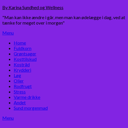
Skip
By Karina Sundhed og Wellness
to
"Man kan ikke ændre i går, men man kan ødelægge i dag, ved at
content
tænke for meget over i morgen"
Menu
Home
Fuldkorn
Grøntsager
Kosttilskud
Kostråd
Krydderi
Løg
Olier
Rodfrugt
Stress
Varme drikke
Andet
Sund morgenmad
Menu