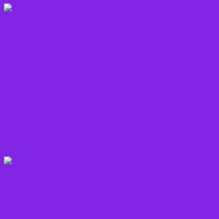
Kostråd
Kosttilskud
Krydderier
Kål
Løg
Olie