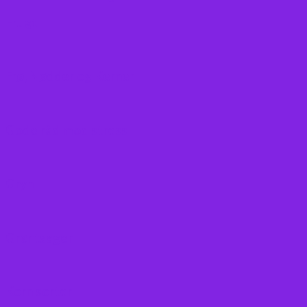
Frugt
Frø, Nødder og Kerner
Gode råd mod stress
Gryn
Grøntsager
Korn sorter