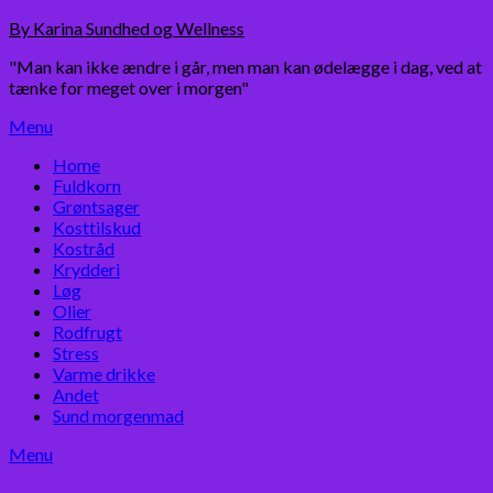
Skip
By Karina Sundhed og Wellness
to
"Man kan ikke ændre i går, men man kan ødelægge i dag, ved at
content
tænke for meget over i morgen"
Menu
Home
Fuldkorn
Grøntsager
Kosttilskud
Kostråd
Krydderi
Løg
Olier
Rodfrugt
Stress
Varme drikke
Andet
Sund morgenmad
Menu