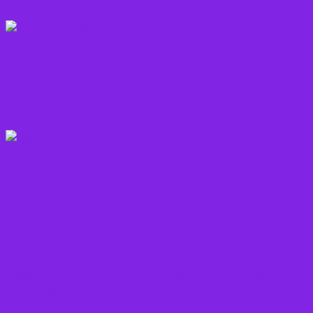
Rodfrugter
Varme drikke
Vitaminer
Andet
Boganmeldelser – Du er velkommen til besøge
min blog med boganmeldelser