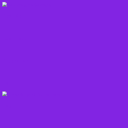
Kostråd
Kosttilskud
Krydderier
Kål
Løg
Olie