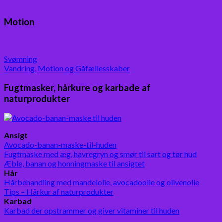
Motion
Svømning
Vandring, Motion og Gåfællesskaber
Fugtmasker, hårkure og karbade af
naturprodukter
Ansigt
Avocado-banan-maske-til-huden
Fugtmaske med æg, havregryn og smør til sart og tør hud
Æble, banan og honningmaske til ansigtet
Hår
Hårbehandling med mandelolie, avocadoolie og olivenolie
Tips – Hårkur af naturprodukter
Karbad
Karbad der opstrammer og giver vitaminer til huden