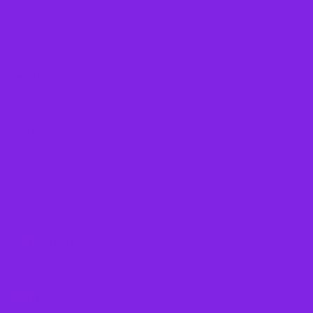
Frugt
Frø, Nødder og Kerner
Gode råd mod stress
Gryn
Grøntsager
Korn sorter