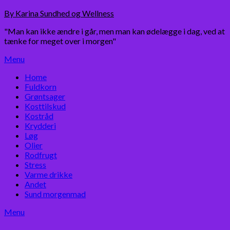
Skip
By Karina Sundhed og Wellness
to
"Man kan ikke ændre i går, men man kan ødelægge i dag, ved at
content
tænke for meget over i morgen"
Menu
Home
Fuldkorn
Grøntsager
Kosttilskud
Kostråd
Krydderi
Løg
Olier
Rodfrugt
Stress
Varme drikke
Andet
Sund morgenmad
Menu