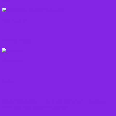
Rodfrugter
Varme drikke
Vitaminer
Andet
Boganmeldelser – Du er velkommen til besøge
min blog med boganmeldelser