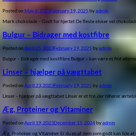
Posted on
May 6, 2023
February 19, 2025
by
admin
Mørk chokolade – Godt for hjertet De fleste elsker vel chokolad
Bulgur – Bidrager med kostfibre
Posted on
April 25, 2023
February 19, 2025
by
admin
Bulgur – Bidrager med kostfibre Bulgur – kan være et fint alternati
Linser – hjælper på vægttabet
Posted on
April 23, 2023
February 19, 2025
by
admin
Linser – hjælper på vægttabet Linser er et frø, der tilhører ærte
Æg, Proteiner og Vitaminer
Posted on
April 19, 2023
December 15, 2024
by
admin
Æg, Proteiner og Vitaminer Er du en af dem som godt kan lide at s