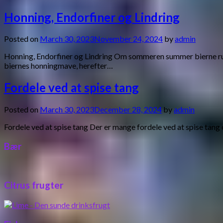
Honning, Endorfiner og Lindring
Posted on
March 30, 2023
November 24, 2024
by
admin
Honning, Endorfiner og Lindring Om sommeren summer bierne rund
biernes honningmave, herefter…
Fordele ved at spise tang
Posted on
March 30, 2023
December 28, 2024
by
admin
Fordele ved at spise tang Der er mange fordele ved at spise tan
Bær
Citrus frugter