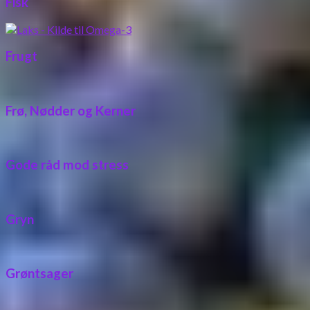
Fisk
Frugt
Frø, Nødder og Kerner
Gode råd mod stress
Gryn
Grøntsager