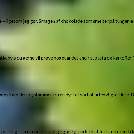
e – ligesom jeg gør. Smagen af chokolade som smelter på tungen er
v, hvis du gerne vil prøve noget andet end ris, pasta og kartofler. 
blomstfamilien og stammer fra en dyrket sort af urten Ægte Linse. D
pise æg – så er der alle mulige gode grunde til at fortsætte med d