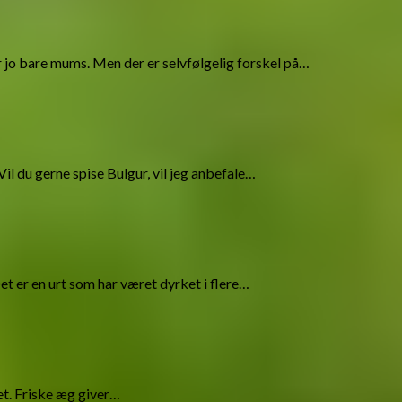
 jo bare mums. Men der er selvfølgelig forskel på…
Vil du gerne spise Bulgur, vil jeg anbefale…
et er en urt som har været dyrket i flere…
et. Friske æg giver…