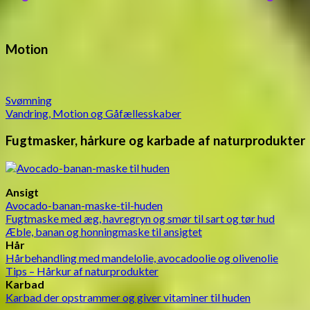
Motion
Svømning
Vandring, Motion og Gåfællesskaber
Fugtmasker, hårkure og karbade af naturprodukter
Ansigt
Avocado-banan-maske-til-huden
Fugtmaske med æg, havregryn og smør til sart og tør hud
Æble, banan og honningmaske til ansigtet
Hår
Hårbehandling med mandelolie, avocadoolie og olivenolie
Tips – Hårkur af naturprodukter
Karbad
Karbad der opstrammer og giver vitaminer til huden