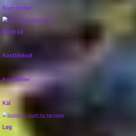
Korn sorter
Kostråd
Kosttilskud
Krydderier
Kål
Løg