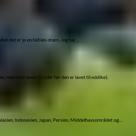
 Men det er jo en håbløs drøm. Jeg har…
en ikke lavet til cider før den er lavet til eddike).
ntralasien, Indonesien, Japan, Persien, Middelhavsområdet og…