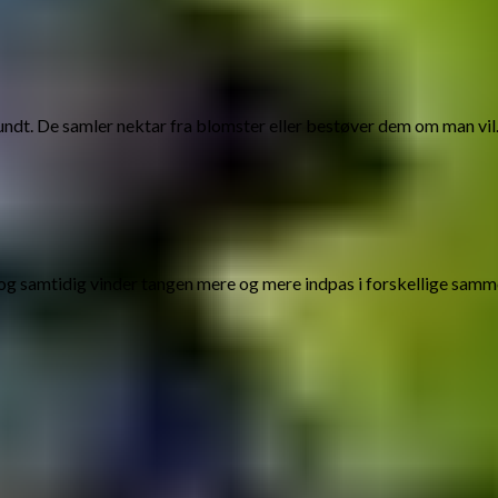
t. De samler nektar fra blomster eller bestøver dem om man vil.
g og samtidig vinder tangen mere og mere indpas i forskellige sam