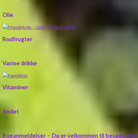
Olie
Rodfrugter
Varme drikke
Vitaminer
Andet
Boganmeldelser – Du er velkommen til besøge min