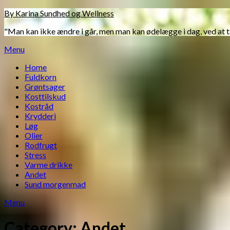
Skip
By Karina Sundhed og Wellness
to
"Man kan ikke ændre i går, men man kan ødelægge i dag, ved at 
content
Menu
Home
Fuldkorn
Grøntsager
Kosttilskud
Kostråd
Krydderi
Løg
Olier
Rodfrugt
Stress
Varme drikke
Andet
Sund morgenmad
Menu
Category:
Andet