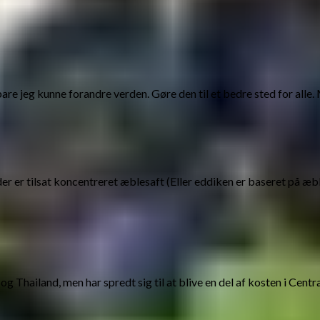
re jeg kunne forandre verden. Gøre den til et bedre sted for alle.
tilsat koncentreret æblesaft (Eller eddiken er baseret på æbler, m
og Thailand, men har spredt sig til at blive en del af kosten i Ce