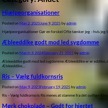
Hjælpeorganisationer
Posted on
May 2, 2025
June 9, 2025
by
admin
Hjælpeorganisationer Gør en forskel Ofte tænker jeg – hvis jeg ba
Æbleeddike godt mod led sygdomme
Posted on
March 3, 2024
February 21, 2025
by
admin
Æbleeddike godt mod led sygdomme Æbleeddike er er eddike, der er 
Æbleeddike…
Ris – Vælg fuldkornsris
Posted on
May 9, 2023
February 19, 2025
by
admin
Ris – Vælg fuldkornsris Ris menes at stamme fra det sydlige Kina 
Mørk chokolade – Godt for hjertet