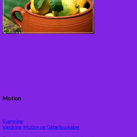
Andet
Boganmeldelser – Du er velkommen til besøge
min blog med boganmeldelser
Motion
Svømning
Vandring, Motion og Gåfællesskaber