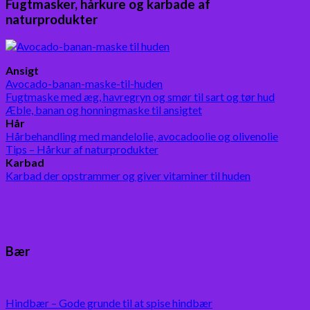
Fugtmasker, hårkure og karbade af
naturprodukter
Ansigt
Avocado-banan-maske-til-huden
Fugtmaske med æg, havregryn og smør til sart og tør hud
Æble, banan og honningmaske til ansigtet
Hår
Hårbehandling med mandelolie, avocadoolie og olivenolie
Tips – Hårkur af naturprodukter
Karbad
Karbad der opstrammer og giver vitaminer til huden
Bær
Hindbær – Gode grunde til at spise hindbær