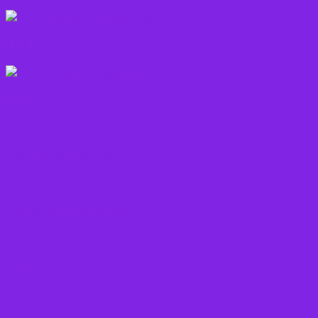
Fisk
Frugt
Frø, Nødder og Kerner
Gode råd mod stress
Gryn