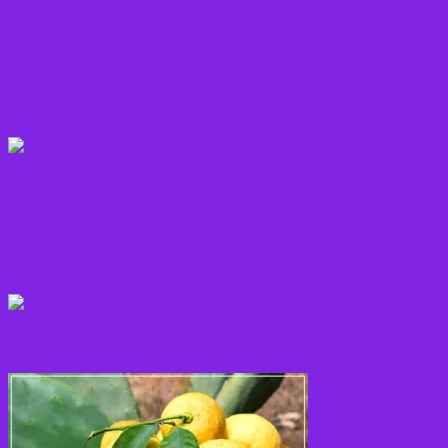
Løg
Olie
Rodfrugter
Varme drikke
Vitaminer