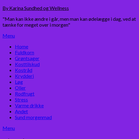
Skip
By Karina Sundhed og Wellness
to
"Man kan ikke ændre i går, men man kan ødelægge i dag, ved at
content
tænke for meget over i morgen"
Menu
Home
Fuldkorn
Grøntsager
Kosttilskud
Kostråd
Krydderi
Løg
Olier
Rodfrugt
Stress
Varme drikke
Andet
Sund morgenmad
Menu