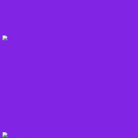
Grøntsager
Korn sorter
Kostråd
Kosttilskud
Krydderier
Kål