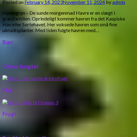
Posted on
February 14, 2023
November 11, 2024
by
admin
Havregryn – De sunde morgenmad Havre er en slægt i
græsfamilien. Oprindeligt kommer havren fra det Kaspiske
Hav eller Sortehavet. Her voksede havren som små fine
ukrudtsplanter. Med tiden fulgte havren med…
Bær
Citrus frugter
Fisk
Frugt