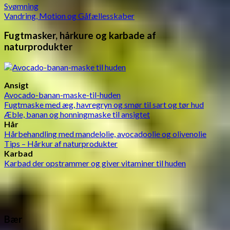
Svømning
Vandring, Motion og Gåfællesskaber
Fugtmasker, hårkure og karbade af
naturprodukter
Ansigt
Avocado-banan-maske-til-huden
Fugtmaske med æg, havregryn og smør til sart og tør hud
Æble, banan og honningmaske til ansigtet
Hår
Hårbehandling med mandelolie, avocadoolie og olivenolie
Tips – Hårkur af naturprodukter
Karbad
Karbad der opstrammer og giver vitaminer til huden
Bær