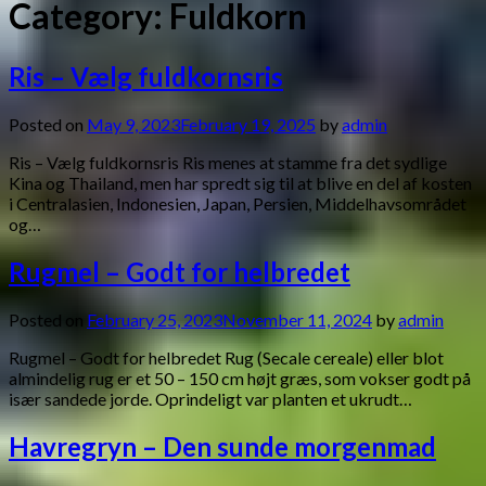
Category:
Fuldkorn
Ris – Vælg fuldkornsris
Posted on
May 9, 2023
February 19, 2025
by
admin
Ris – Vælg fuldkornsris Ris menes at stamme fra det sydlige
Kina og Thailand, men har spredt sig til at blive en del af kosten
i Centralasien, Indonesien, Japan, Persien, Middelhavsområdet
og…
Rugmel – Godt for helbredet
Posted on
February 25, 2023
November 11, 2024
by
admin
Rugmel – Godt for helbredet Rug (Secale cereale) eller blot
almindelig rug er et 50 – 150 cm højt græs, som vokser godt på
især sandede jorde. Oprindeligt var planten et ukrudt…
Havregryn – Den sunde morgenmad