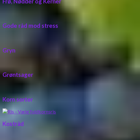
Frø, Nødder og Kerner
Gode råd mod stress
Gryn
Grøntsager
Korn sorter
Kostråd