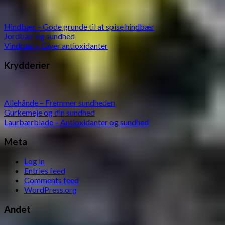
Hindbær – Gode grunde til at spise hindbær
Jordbær og sundhed
Vindruer – Giver antioxidanter
Krydderier
Allehånde – Fremmer sundheden
Gurkemeje og din sundhed
Laurbærblade – Antioxidanter og sundhed
Meta
Log in
Entries feed
Comments feed
WordPress.org
Andet