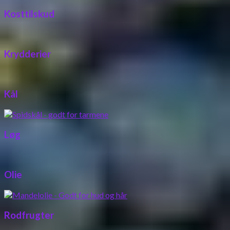
Kosttilskud
Krydderier
Kål
Løg
Olie
Rodfrugter