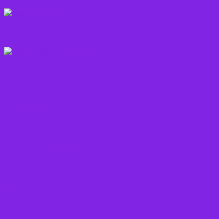
Fisk
Frugt
Frø, Nødder og Kerner
Gode råd mod stress
Gryn