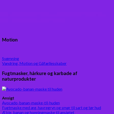
Boganmeldelser – Du er velkommen til besøge
min blog med boganmeldelser
Motion
Svømning
Vandring, Motion og Gåfællesskaber
Fugtmasker, hårkure og karbade af
naturprodukter
Ansigt
Avocado-banan-maske-til-huden
Fugtmaske med æg, havregryn og smør til sart og tør hud
Æble, banan og honningmaske til ansigtet