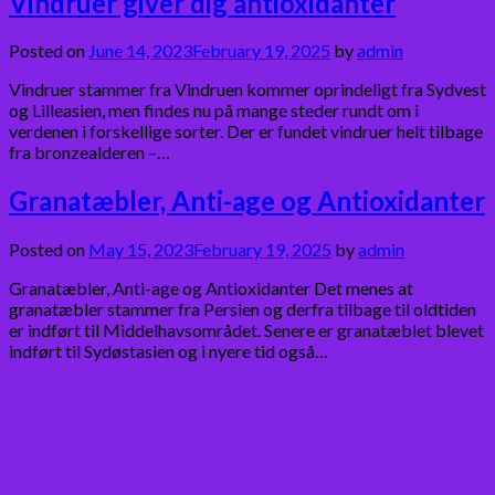
Vindruer giver dig antioxidanter
Posted on
June 14, 2023
February 19, 2025
by
admin
Vindruer stammer fra Vindruen kommer oprindeligt fra Sydvest
og Lilleasien, men findes nu på mange steder rundt om i
verdenen i forskellige sorter. Der er fundet vindruer helt tilbage
fra bronzealderen –…
Granatæbler, Anti-age og Antioxidanter
Posted on
May 15, 2023
February 19, 2025
by
admin
Granatæbler, Anti-age og Antioxidanter Det menes at
granatæbler stammer fra Persien og derfra tilbage til oldtiden
er indført til Middelhavsområdet. Senere er granatæblet blevet
indført til Sydøstasien og i nyere tid også…
Bær
Citrus frugter