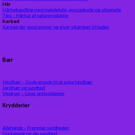
Hår
Hårbehandling med mandelolie, avocadoolie og olivenolie
Tips – Hårkur af naturprodukter
Karbad
Karbad der opstrammer og giver vitaminer til huden
Bær
Hindbær – Gode grunde til at spise hindbær
Jordbær og sundhed
Vindruer – Giver antioxidanter
Krydderier
Allehånde – Fremmer sundheden
Gurkemeje og din sundhed