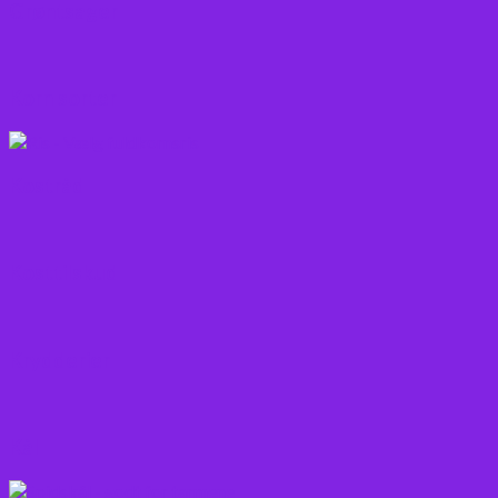
Grøntsager
Korn sorter
Kostråd
Kosttilskud
Krydderier
Kål