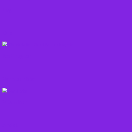
Løg
Olie
Rodfrugter
Varme drikke
Vitaminer
Andet