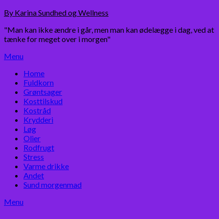
Skip
By Karina Sundhed og Wellness
to
"Man kan ikke ændre i går, men man kan ødelægge i dag, ved at
content
tænke for meget over i morgen"
Menu
Home
Fuldkorn
Grøntsager
Kosttilskud
Kostråd
Krydderi
Løg
Olier
Rodfrugt
Stress
Varme drikke
Andet
Sund morgenmad
Menu