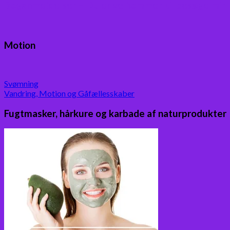
Boganmeldelser – Du er velkommen til besøge min
Motion
Svømning
Vandring, Motion og Gåfællesskaber
Fugtmasker, hårkure og karbade af naturprodukter