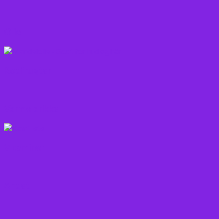
Olie
Rodfrugter
Varme drikke
Vitaminer
Andet