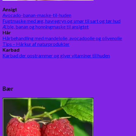
Ansigt
Avocado-banan-maske-til-huden
Fugtmaske med æg, havregryn og smør til sart og tør hud
Æble, banan og honningmaske til ansigtet
Hår
Hårbehandling med mandelolie, avocadoolie og olivenolie
Tips – Hårkur af naturprodukter
Karbad
Karbad der opstrammer og giver vitaminer til huden
Bær