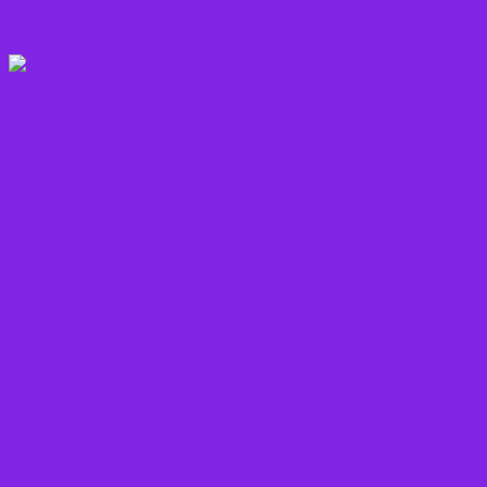
Fisk
Frugt
Frø, Nødder og Kerner
Gode råd mod stress
Gryn
Grøntsager