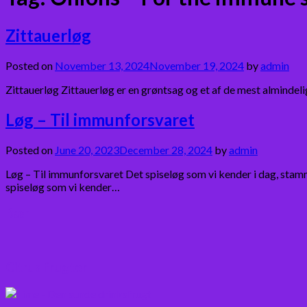
Zittauerløg
Posted on
November 13, 2024
November 19, 2024
by
admin
Zittauerløg Zittauerløg er en grøntsag og et af de mest almindel
Løg – Til immunforsvaret
Posted on
June 20, 2023
December 28, 2024
by
admin
Løg – Til immunforsvaret Det spiseløg som vi kender i dag, stam
spiseløg som vi kender…
Bær
Citrus frugter