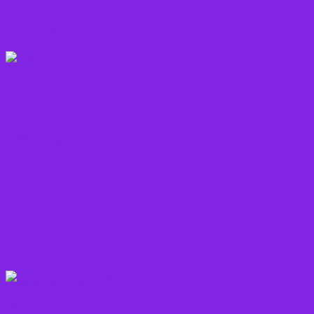
Korn sorter
Kostråd
Kosttilskud
Krydderier
Kål
Løg