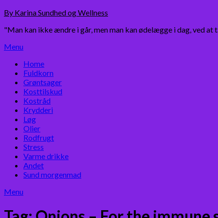
Skip
By Karina Sundhed og Wellness
to
"Man kan ikke ændre i går, men man kan ødelægge i dag, ved at 
content
Menu
Home
Fuldkorn
Grøntsager
Kosttilskud
Kostråd
Krydderi
Løg
Olier
Rodfrugt
Stress
Varme drikke
Andet
Sund morgenmad
Menu
Tag:
Onions – For the immune 