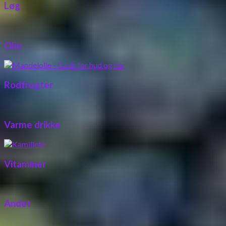
Løg
Olie
Rodfrugter
Varme drikke
Vitaminer
Andet