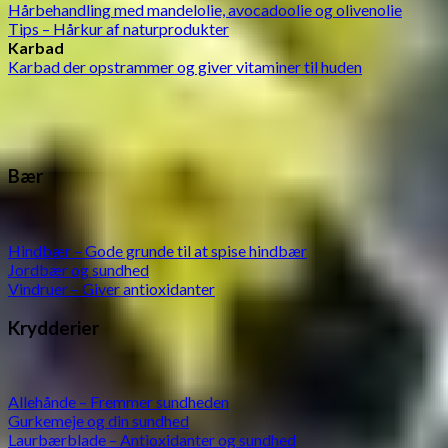
Hårbehandling med mandelolie, avocadoolie og olivenolie
Tips – Hårkur af naturprodukter
Karbad
Karbad der opstrammer og giver vitaminer til huden
Bær
Hindbær – Gode grunde til at spise hindbær
Jordbær og sundhed
Vindruer – Giver antioxidanter
Krydderier
Allehånde – Fremmer sundheden
Gurkemeje og din sundhed
Laurbærblade – Antioxidanter og sundhed