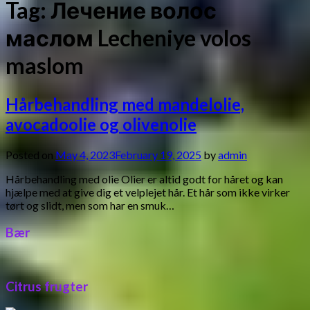
Tag:
Лечение волос
маслом Lecheniye volos
maslom
Hårbehandling med mandelolie,
avocadoolie og olivenolie
Posted on
May 4, 2023
February 19, 2025
by
admin
Hårbehandling med olie Olier er altid godt for håret og kan
hjælpe med at give dig et velplejet hår. Et hår som ikke virker
tørt og slidt, men som har en smuk…
Bær
Citrus frugter