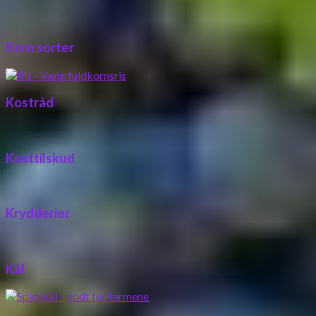
Korn sorter
Kostråd
Kosttilskud
Krydderier
Kål