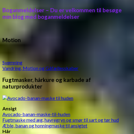
Boganmeldelser – Du er velkommen til besøge
min blog med boganmeldelser
Motion
Svømning
Vandring, Motion og Gåfællesskaber
Fugtmasker, hårkure og karbade af
naturprodukter
Ansigt
Avocado-banan-maske-til-huden
Fugtmaske med æg, havregryn og smør til sart og tør hud
Æble, banan og honningmaske til ansigtet
Hår