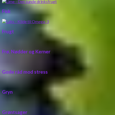
Fisk
Frugt
Frø, Nødder og Kerner
Gode råd mod stress
Gryn
Grøntsager