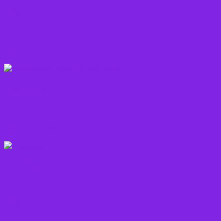
Løg
Olie
Rodfrugter
Varme drikke
Vitaminer
Andet