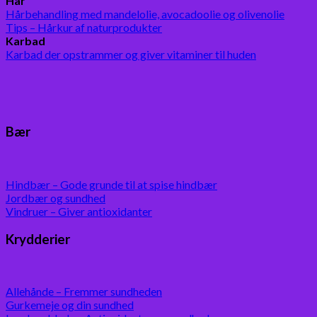
Hår
Hårbehandling med mandelolie, avocadoolie og olivenolie
Tips – Hårkur af naturprodukter
Karbad
Karbad der opstrammer og giver vitaminer til huden
Bær
Hindbær – Gode grunde til at spise hindbær
Jordbær og sundhed
Vindruer – Giver antioxidanter
Krydderier
Allehånde – Fremmer sundheden
Gurkemeje og din sundhed