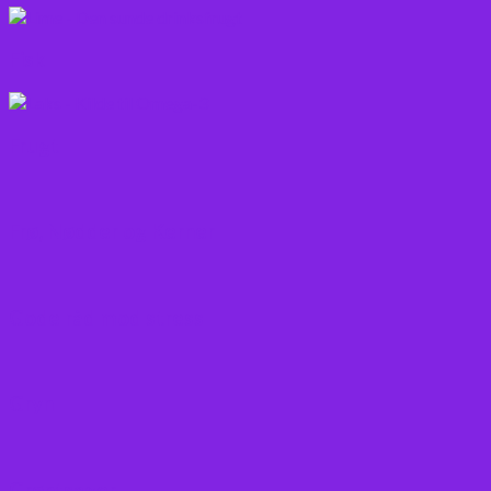
Fisk
Frugt
Frø, Nødder og Kerner
Gode råd mod stress
Gryn
Grøntsager