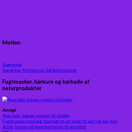
Boganmeldelser – Du er velkommen til besøge
min blog med boganmeldelser
Motion
Svømning
Vandring, Motion og Gåfællesskaber
Fugtmasker, hårkure og karbade af
naturprodukter
Ansigt
Avocado-banan-maske-til-huden
Fugtmaske med æg, havregryn og smør til sart og tør hud
Æble, banan og honningmaske til ansigtet