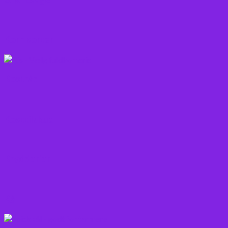
Korn sorter
Kostråd
Kosttilskud
Krydderier
Kål