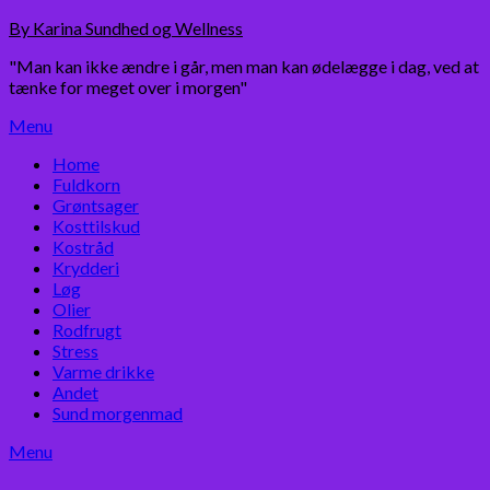
Skip
By Karina Sundhed og Wellness
to
"Man kan ikke ændre i går, men man kan ødelægge i dag, ved at
content
tænke for meget over i morgen"
Menu
Home
Fuldkorn
Grøntsager
Kosttilskud
Kostråd
Krydderi
Løg
Olier
Rodfrugt
Stress
Varme drikke
Andet
Sund morgenmad
Menu