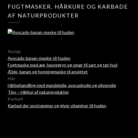
FUGTMASKER, HÅRKURE OG KARBADE
AF NATURPRODUKTER
Ansigt
Avocado-banan-maske-til-huden
Fugtmaske med æg, havregryn og smør til sart og tør hud
Æble, banan og honningmaske til ansigtet
Hår
Hårbehandling med mandelolie, avocadoolie og olivenolie
Tips – Hårkur af naturprodukter
Karbad
Karbad der opstrammer og giver vitaminer til huden