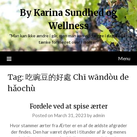
Skip
By Karina Sundhed og
to
content
Wellness
"Man kan ikke ændre i går, men man kan ødelægge i dag, ved at
tænke for meget over i morgen"
Menu
Tag:
吃豌豆的好處 Chī wāndòu de
hǎochù
Fordele ved at spise ærter
Posted on
March 31, 2023
by
admin
Hvor stammer ærter fra Ærter er en af de ældste afgrøder
der findes. Den har været dyrket i titunder af år og menes