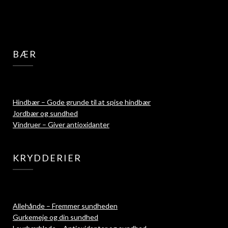
BÆR
Hindbær – Gode grunde til at spise hindbær
Jordbær og sundhed
Vindruer – Giver antioxidanter
KRYDDERIER
Allehånde – Fremmer sundheden
Gurkemeje og din sundhed