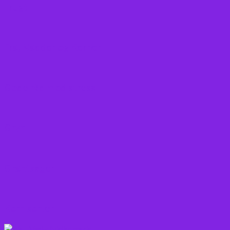
Frugt
Frø, Nødder og Kerner
Gode råd mod stress
Gryn
Grøntsager
Korn sorter