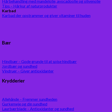
Hårbehandling med mandelolie, avocadoolie og olivenolie
Tips – Hårkur af naturprodukter
Karbad
Karbad der opstrammer og giver vitaminer til huden
Bær
Hindbær – Gode grunde til at spise hindbær
Jordbær og sundhed
Vindruer – Giver antioxidanter
Krydderier
Allehånde – Fremmer sundheden
Gurkemeje og din sundhed
Laurbærblade – Antioxidanter og sundhed