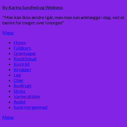
Skip
By Karina Sundhed og Wellness
to
"Man kan ikke ændre i går, men man kan ødelægge i dag, ved at
content
tænke for meget over i morgen"
Menu
Home
Fuldkorn
Grøntsager
Kosttilskud
Kostråd
Krydderi
Løg
Olier
Rodfrugt
Stress
Varme drikke
Andet
Sund morgenmad
Menu