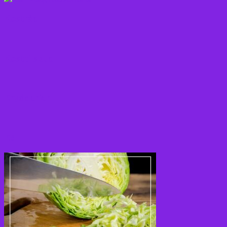
Kostråd
Kosttilskud
Krydderier
Kål