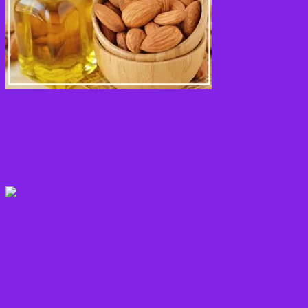
Rodfrugter
Varme drikke
Vitaminer
Andet