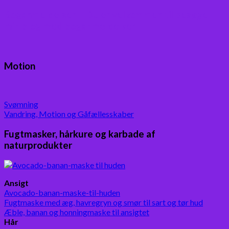
Boganmeldelser – Du er velkommen til besøge
min blog med boganmeldelser
Motion
Svømning
Vandring, Motion og Gåfællesskaber
Fugtmasker, hårkure og karbade af
naturprodukter
Ansigt
Avocado-banan-maske-til-huden
Fugtmaske med æg, havregryn og smør til sart og tør hud
Æble, banan og honningmaske til ansigtet
Hår