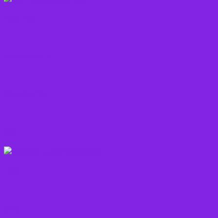
Kostråd
Kosttilskud
Krydderier
Kål
Løg
Olie