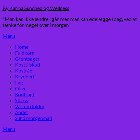
Skip
By Karina Sundhed og Wellness
to
"Man kan ikke ændre i går, men man kan ødelægge i dag, ved at
content
tænke for meget over i morgen"
Menu
Home
Fuldkorn
Grøntsager
Kosttilskud
Kostråd
Krydderi
Løg
Olier
Rodfrugt
Stress
Varme drikke
Andet
Sund morgenmad
Menu