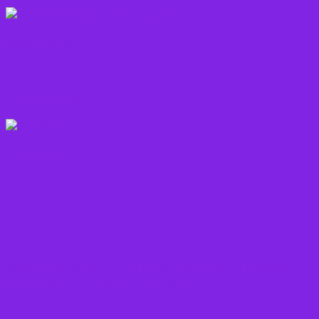
Rodfrugter
Varme drikke
Vitaminer
Andet
Boganmeldelser – Du er velkommen til besøge
min blog med boganmeldelser