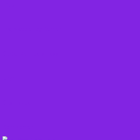
Frugt
Frø, Nødder og Kerner
Gode råd mod stress
Gryn
Grøntsager
Korn sorter