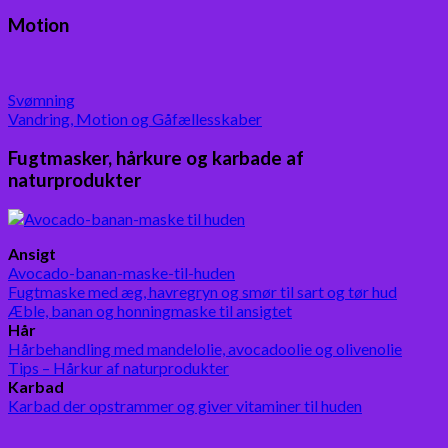
Motion
Svømning
Vandring, Motion og Gåfællesskaber
Fugtmasker, hårkure og karbade af
naturprodukter
Ansigt
Avocado-banan-maske-til-huden
Fugtmaske med æg, havregryn og smør til sart og tør hud
Æble, banan og honningmaske til ansigtet
Hår
Hårbehandling med mandelolie, avocadoolie og olivenolie
Tips – Hårkur af naturprodukter
Karbad
Karbad der opstrammer og giver vitaminer til huden