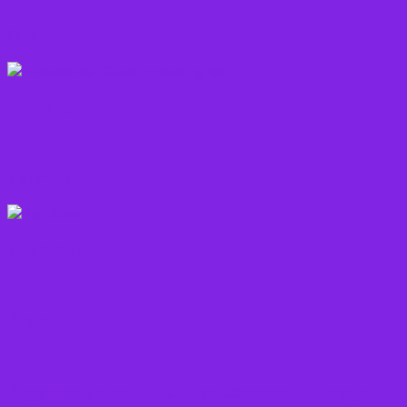
Olie
Rodfrugter
Varme drikke
Vitaminer
Andet
Boganmeldelser – Du er velkommen til besøge