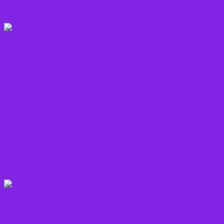
Korn sorter
Kostråd
Kosttilskud
Krydderier
Kål
Løg