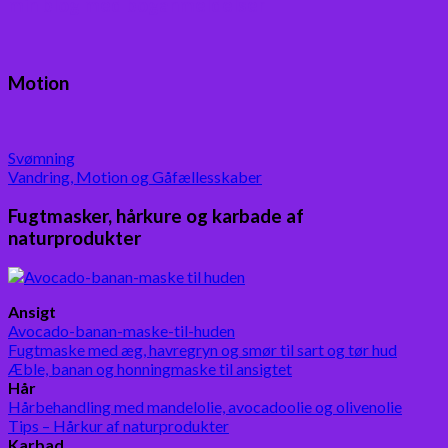
min blog med boganmeldelser
Motion
Svømning
Vandring, Motion og Gåfællesskaber
Fugtmasker, hårkure og karbade af
naturprodukter
Ansigt
Avocado-banan-maske-til-huden
Fugtmaske med æg, havregryn og smør til sart og tør hud
Æble, banan og honningmaske til ansigtet
Hår
Hårbehandling med mandelolie, avocadoolie og olivenolie
Tips – Hårkur af naturprodukter
Karbad