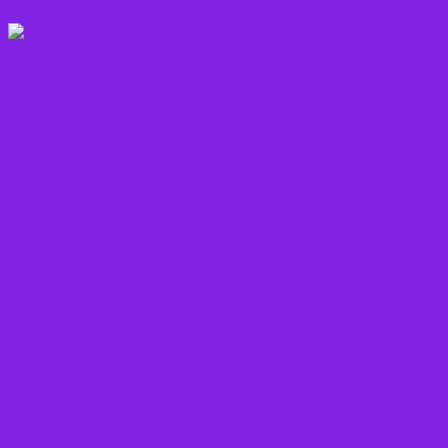
Frugt
Frø, Nødder og Kerner
Gode råd mod stress
Gryn
Grøntsager