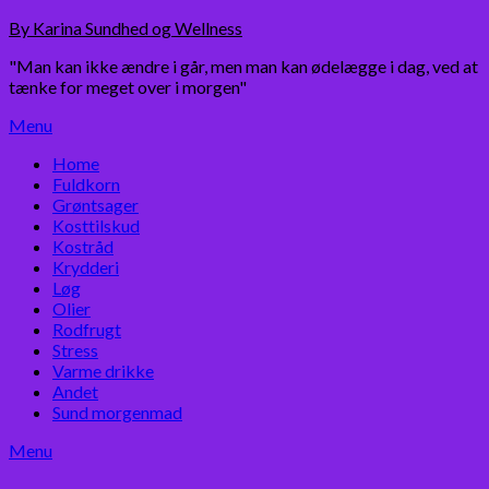
Skip
By Karina Sundhed og Wellness
to
"Man kan ikke ændre i går, men man kan ødelægge i dag, ved at
content
tænke for meget over i morgen"
Menu
Home
Fuldkorn
Grøntsager
Kosttilskud
Kostråd
Krydderi
Løg
Olier
Rodfrugt
Stress
Varme drikke
Andet
Sund morgenmad
Menu