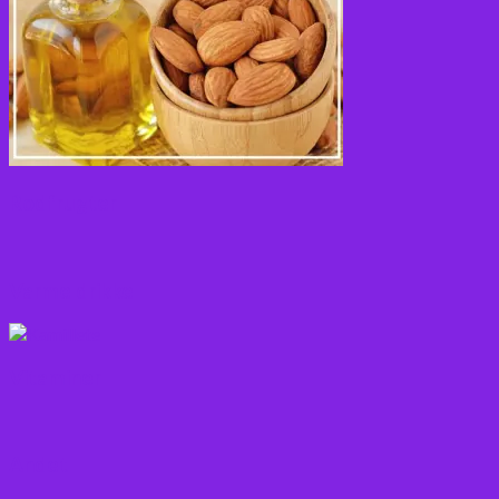
Rodfrugter
Varme drikke
Vitaminer
Andet