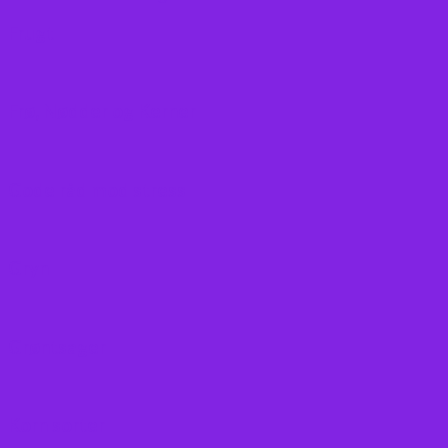
Frugt
Frø, Nødder og Kerner
Gode råd mod stress
Gryn
Grøntsager
Korn sorter