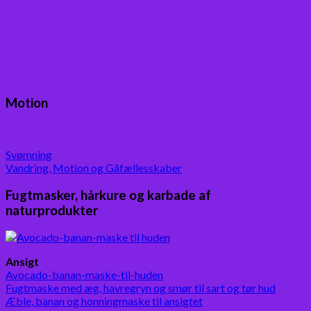
Boganmeldelser – Du er velkommen til besøge
min blog med boganmeldelser
Motion
Svømning
Vandring, Motion og Gåfællesskaber
Fugtmasker, hårkure og karbade af
naturprodukter
Ansigt
Avocado-banan-maske-til-huden
Fugtmaske med æg, havregryn og smør til sart og tør hud
Æble, banan og honningmaske til ansigtet