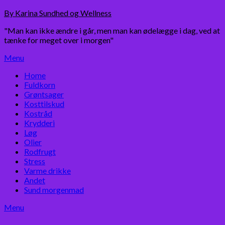
Skip
By Karina Sundhed og Wellness
to
"Man kan ikke ændre i går, men man kan ødelægge i dag, ved at
content
tænke for meget over i morgen"
Menu
Home
Fuldkorn
Grøntsager
Kosttilskud
Kostråd
Krydderi
Løg
Olier
Rodfrugt
Stress
Varme drikke
Andet
Sund morgenmad
Menu