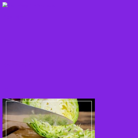
Kostråd
Kosttilskud
Krydderier
Kål