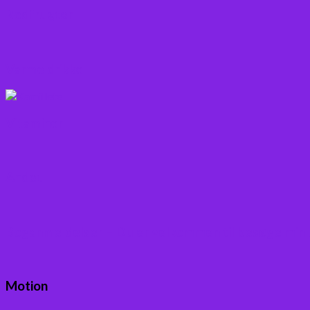
Rodfrugter
Varme drikke
Vitaminer
Andet
Boganmeldelser – Du er velkommen til besøge min
Motion