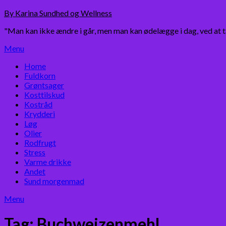
Skip
By Karina Sundhed og Wellness
to
"Man kan ikke ændre i går, men man kan ødelægge i dag, ved at 
content
Menu
Home
Fuldkorn
Grøntsager
Kosttilskud
Kostråd
Krydderi
Løg
Olier
Rodfrugt
Stress
Varme drikke
Andet
Sund morgenmad
Menu
Tag:
Buchweizenmehl