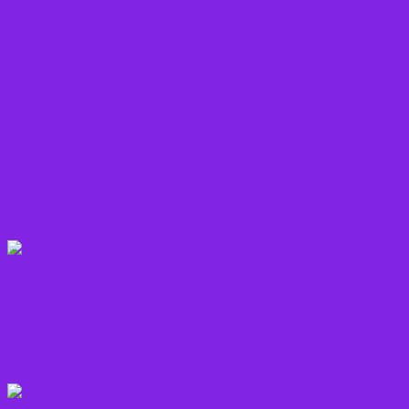
Kosttilskud
Krydderier
Kål
Løg
Olie