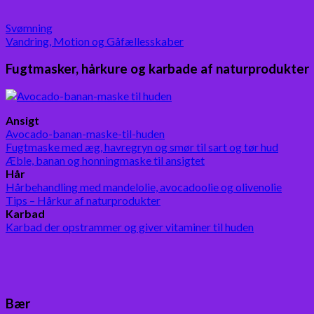
Svømning
Vandring, Motion og Gåfællesskaber
Fugtmasker, hårkure og karbade af naturprodukter
Ansigt
Avocado-banan-maske-til-huden
Fugtmaske med æg, havregryn og smør til sart og tør hud
Æble, banan og honningmaske til ansigtet
Hår
Hårbehandling med mandelolie, avocadoolie og olivenolie
Tips – Hårkur af naturprodukter
Karbad
Karbad der opstrammer og giver vitaminer til huden
Bær