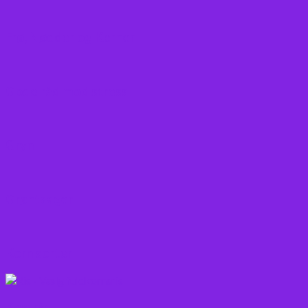
Frø, Nødder og Kerner
Gode råd mod stress
Gryn
Grøntsager
Korn sorter
Kostråd