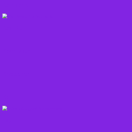
Korn sorter
Kostråd
Kosttilskud
Krydderier
Kål
Løg