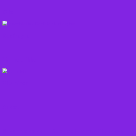
Olie
Rodfrugter
Varme drikke
Vitaminer
Andet
Boganmeldelser – Du er velkommen til besøge