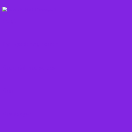
Frugt
Frø, Nødder og Kerner
Gode råd mod stress
Gryn
Grøntsager