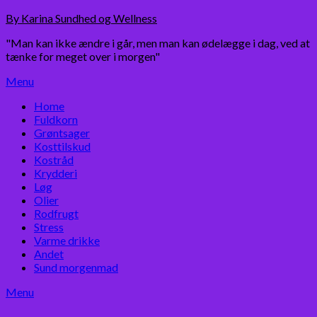
Skip
By Karina Sundhed og Wellness
to
"Man kan ikke ændre i går, men man kan ødelægge i dag, ved at
content
tænke for meget over i morgen"
Menu
Home
Fuldkorn
Grøntsager
Kosttilskud
Kostråd
Krydderi
Løg
Olier
Rodfrugt
Stress
Varme drikke
Andet
Sund morgenmad
Menu