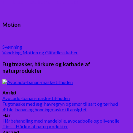
min blog med boganmeldelser
Motion
Svømning
Vandring, Motion og Gåfællesskaber
Fugtmasker, hårkure og karbade af
naturprodukter
Ansigt
Avocado-banan-maske-til-huden
Fugtmaske med æg, havregryn og smør til sart og tør hud
Æble, banan og honningmaske til ansigtet
Hår
Hårbehandling med mandelolie, avocadoolie og olivenolie
Tips – Hårkur af naturprodukter
Karbad