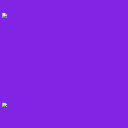
Korn sorter
Kostråd
Kosttilskud
Krydderier
Kål
Løg