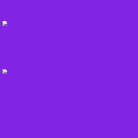
Olie
Rodfrugter
Varme drikke
Vitaminer
Andet
Boganmeldelser – Du er velkommen til besøge