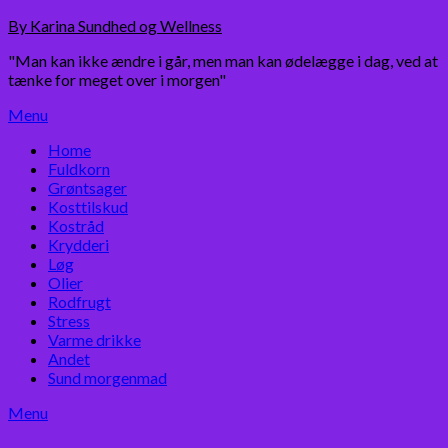
Skip
By Karina Sundhed og Wellness
to
"Man kan ikke ændre i går, men man kan ødelægge i dag, ved at
content
tænke for meget over i morgen"
Menu
Home
Fuldkorn
Grøntsager
Kosttilskud
Kostråd
Krydderi
Løg
Olier
Rodfrugt
Stress
Varme drikke
Andet
Sund morgenmad
Menu