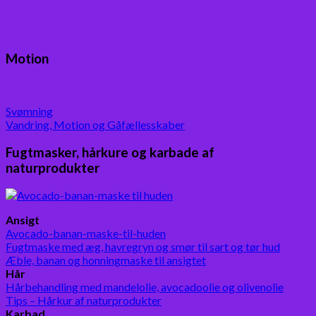
min blog med boganmeldelser
Motion
Svømning
Vandring, Motion og Gåfællesskaber
Fugtmasker, hårkure og karbade af
naturprodukter
Ansigt
Avocado-banan-maske-til-huden
Fugtmaske med æg, havregryn og smør til sart og tør hud
Æble, banan og honningmaske til ansigtet
Hår
Hårbehandling med mandelolie, avocadoolie og olivenolie
Tips – Hårkur af naturprodukter
Karbad