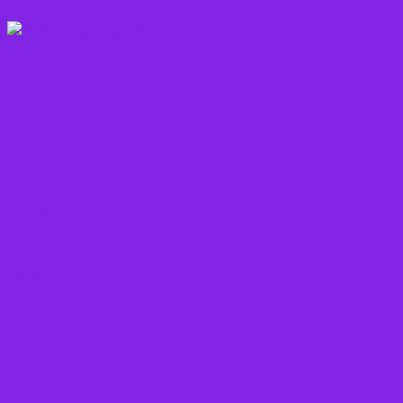
Frugt
Frø, Nødder og Kerner
Gode råd mod stress
Gryn
Grøntsager