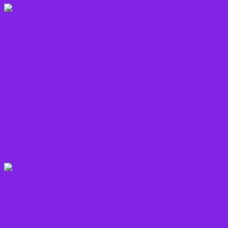
Kostråd
Kosttilskud
Krydderier
Kål
Løg
Olie