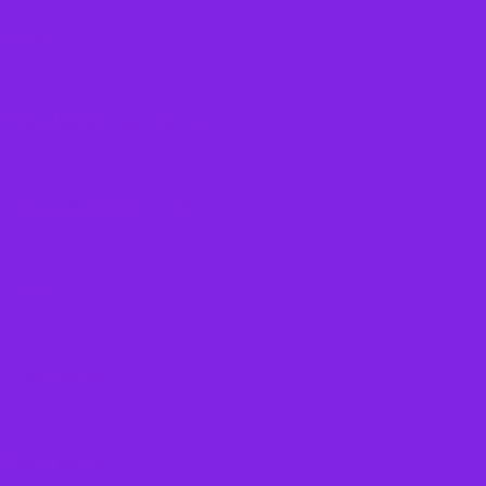
Frugt
Frø, Nødder og Kerner
Gode råd mod stress
Gryn
Grøntsager
Korn sorter