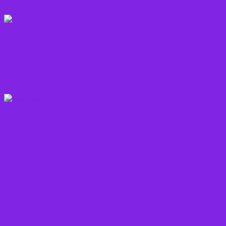
Rodfrugter
Varme drikke
Vitaminer
Andet
Boganmeldelser – Du er velkommen til besøge
min blog med boganmeldelser