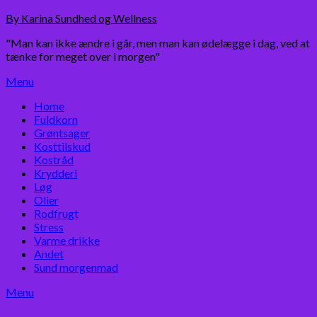
Skip
By Karina Sundhed og Wellness
to
"Man kan ikke ændre i går, men man kan ødelægge i dag, ved at
content
tænke for meget over i morgen"
Menu
Home
Fuldkorn
Grøntsager
Kosttilskud
Kostråd
Krydderi
Løg
Olier
Rodfrugt
Stress
Varme drikke
Andet
Sund morgenmad
Menu