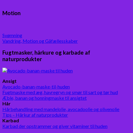
Motion
Svømning
Vandring, Motion og Gåfællesskaber
Fugtmasker, hårkure og karbade af
naturprodukter
Ansigt
Avocado-banan-maske-til-huden
Fugtmaske med æg, havregryn og smør til sart og tør hud
Æble, banan og honningmaske til ansigtet
Hår
Hårbehandling med mandelolie, avocadoolie og olivenolie
Tips – Hårkur af naturprodukter
Karbad
Karbad der opstrammer og giver vitaminer til huden