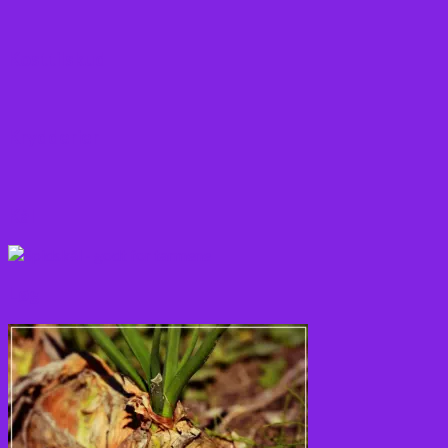
Kosttilskud
Krydderier
Kål
Løg