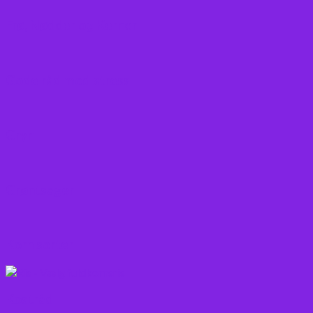
Frø, Nødder og Kerner
Gode råd mod stress
Gryn
Grøntsager
Korn sorter
Kostråd