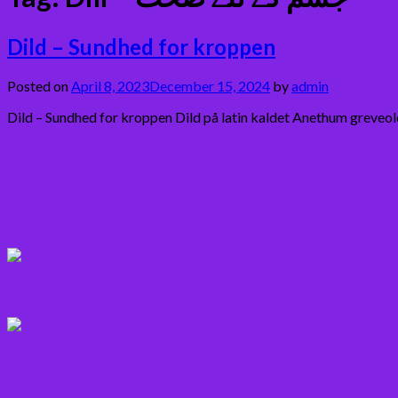
Dild – Sundhed for kroppen
Posted on
April 8, 2023
December 15, 2024
by
admin
Dild – Sundhed for kroppen Dild på latin kaldet Anethum greveole
Bær
Citrus frugter
Fisk
Frugt