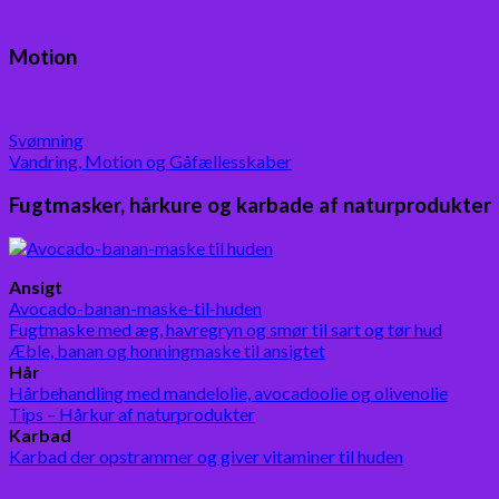
Motion
Svømning
Vandring, Motion og Gåfællesskaber
Fugtmasker, hårkure og karbade af naturprodukter
Ansigt
Avocado-banan-maske-til-huden
Fugtmaske med æg, havregryn og smør til sart og tør hud
Æble, banan og honningmaske til ansigtet
Hår
Hårbehandling med mandelolie, avocadoolie og olivenolie
Tips – Hårkur af naturprodukter
Karbad
Karbad der opstrammer og giver vitaminer til huden