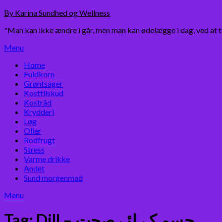
Skip
By Karina Sundhed og Wellness
to
"Man kan ikke ændre i går, men man kan ødelægge i dag, ved at 
content
Menu
Home
Fuldkorn
Grøntsager
Kosttilskud
Kostråd
Krydderi
Løg
Olier
Rodfrugt
Stress
Varme drikke
Andet
Sund morgenmad
Menu
Tag:
Dill – جسم کے لئے صحت