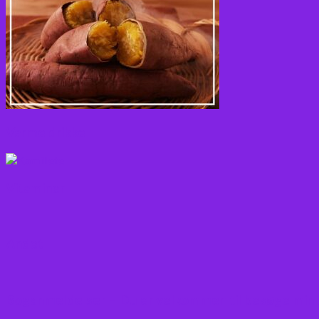
Varme drikke
Vitaminer
Andet
Boganmeldelser – Du er velkommen til besøge min