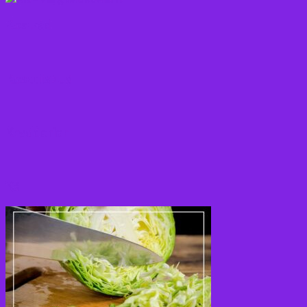
Kostråd
Kosttilskud
Krydderier
Kål