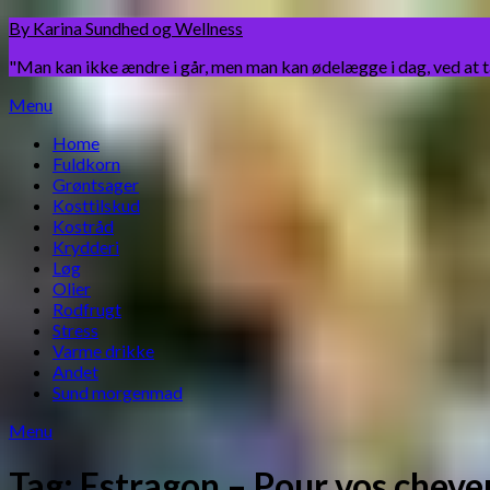
Skip
By Karina Sundhed og Wellness
to
"Man kan ikke ændre i går, men man kan ødelægge i dag, ved at 
content
Menu
Home
Fuldkorn
Grøntsager
Kosttilskud
Kostråd
Krydderi
Løg
Olier
Rodfrugt
Stress
Varme drikke
Andet
Sund morgenmad
Menu
Tag:
Estragon – Pour vos cheve