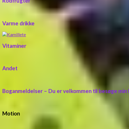
Rodfrugter
Varme drikke
Vitaminer
Andet
Boganmeldelser – Du er velkommen til besøge min
Motion