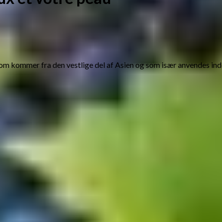
ri som kommer fra den vestlige del af Asien og som især anvendes i