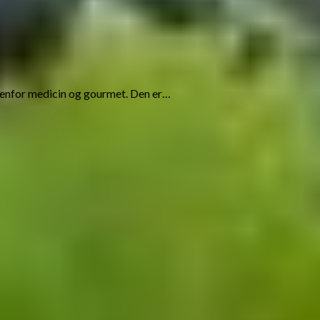
ndenfor medicin og gourmet. Den er…