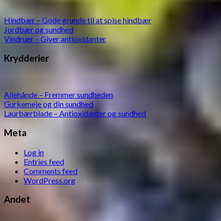
Hindbær – Gode grunde til at spise hindbær
Jordbær og sundhed
Vindruer – Giver antioxidanter
Krydderier
Allehånde – Fremmer sundheden
Gurkemeje og din sundhed
Laurbærblade – Antioxidanter og sundhed
Meta
Log in
Entries feed
Comments feed
WordPress.org
Andet