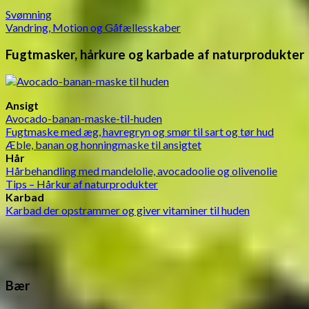
Svømning
Vandring, Motion og Gåfællesskaber
Fugtmasker, hårkure og karbade af naturprodukter
Ansigt
Avocado-banan-maske-til-huden
Fugtmaske med æg, havregryn og smør til sart og tør hud
Æble, banan og honningmaske til ansigtet
Hår
Hårbehandling med mandelolie, avocadoolie og olivenolie
Tips – Hårkur af naturprodukter
Karbad
Karbad der opstrammer og giver vitaminer til huden
Bær