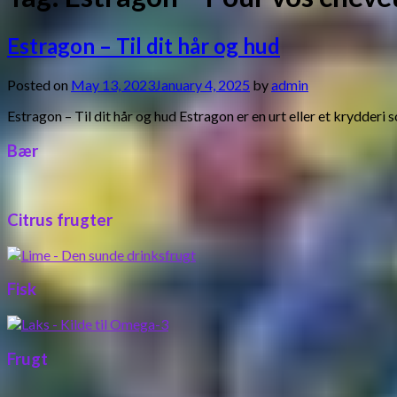
Estragon – Til dit hår og hud
Posted on
May 13, 2023
January 4, 2025
by
admin
Estragon – Til dit hår og hud Estragon er en urt eller et krydde
Bær
Citrus frugter
Fisk
Frugt