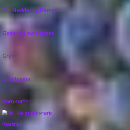
Frø, Nødder og Kerner
Gode råd mod stress
Gryn
Grøntsager
Korn sorter
Kostråd