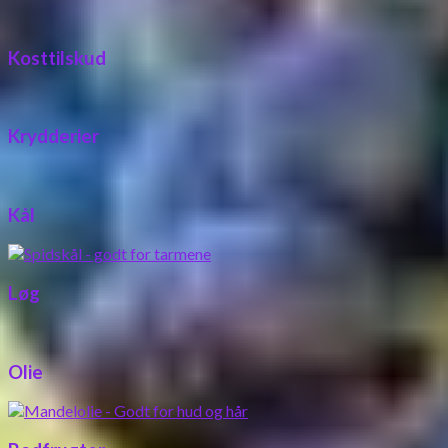
Kosttilskud
Krydderier
Kål
Løg
Olie