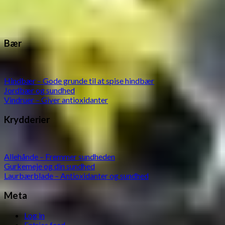
Bær
Hindbær – Gode grunde til at spise hindbær
Jordbær og sundhed
Vindruer – Giver antioxidanter
Krydderier
Allehånde – Fremmer sundheden
Gurkemeje og din sundhed
Laurbærblade – Antioxidanter og sundhed
Meta
Log in
Entries feed