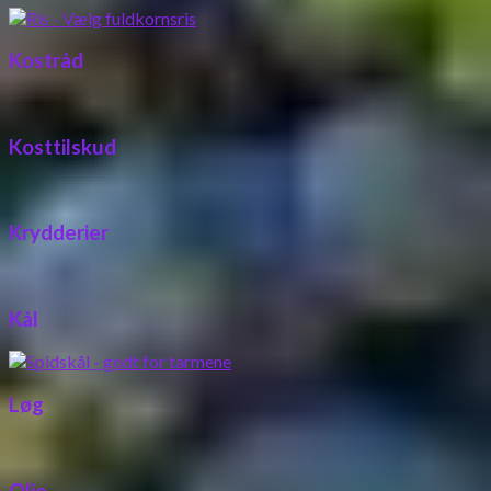
Kostråd
Kosttilskud
Krydderier
Kål
Løg
Olie