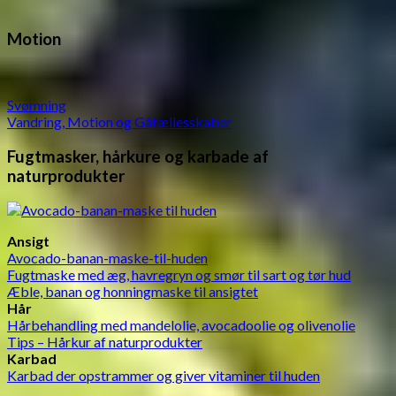
Motion
Svømning
Vandring, Motion og Gåfællesskaber
Fugtmasker, hårkure og karbade af
naturprodukter
Ansigt
Avocado-banan-maske-til-huden
Fugtmaske med æg, havregryn og smør til sart og tør hud
Æble, banan og honningmaske til ansigtet
Hår
Hårbehandling med mandelolie, avocadoolie og olivenolie
Tips – Hårkur af naturprodukter
Karbad
Karbad der opstrammer og giver vitaminer til huden