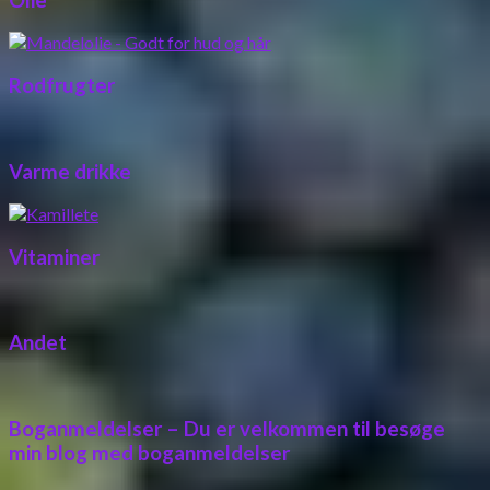
Rodfrugter
Varme drikke
Vitaminer
Andet
Boganmeldelser – Du er velkommen til besøge
min blog med boganmeldelser