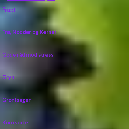
Frugt
Frø, Nødder og Kerner
Gode råd mod stress
Gryn
Grøntsager
Korn sorter