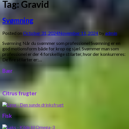
Tag:
Gravid
Svømning
Posted on
October 31, 2024
November 11, 2024
by
admin
Svømning Når du svømmer som professionel Svømning er en
god motionsform både for krop og sjæl. Svømmer man som
professionel er der 4 forskellige stilarter, hvor der konkurreres:
De fire stilarter er:…
Bær
Citrus frugter
Fisk