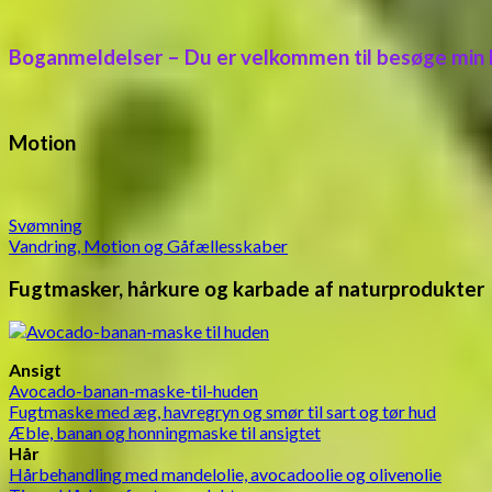
Boganmeldelser – Du er velkommen til besøge min
Motion
Svømning
Vandring, Motion og Gåfællesskaber
Fugtmasker, hårkure og karbade af naturprodukter
Ansigt
Avocado-banan-maske-til-huden
Fugtmaske med æg, havregryn og smør til sart og tør hud
Æble, banan og honningmaske til ansigtet
Hår
Hårbehandling med mandelolie, avocadoolie og olivenolie