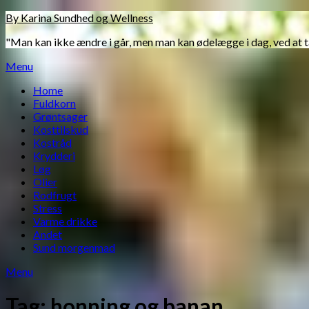
Skip
By Karina Sundhed og Wellness
to
"Man kan ikke ændre i går, men man kan ødelægge i dag, ved at 
content
Menu
Home
Fuldkorn
Grøntsager
Kosttilskud
Kostråd
Krydderi
Løg
Olier
Rodfrugt
Stress
Varme drikke
Andet
Sund morgenmad
Menu
Tag:
honning og banan