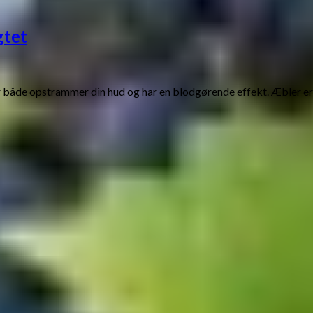
gtet
 både opstrammer din hud og har en blodgørende effekt. Æbler er