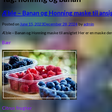
Æble – Banan og Honning maske til ansi
Posted on
June 15, 2023
December 28, 2024
by
admin
Æble – Banan og Honning maske til ansigtet Her er en maske der
Bær
Citrus frugter