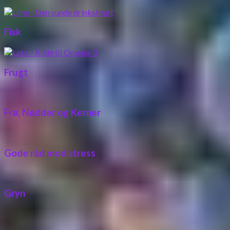
Fisk
Frugt
Frø, Nødder og Kerner
Gode råd mod stress
Gryn