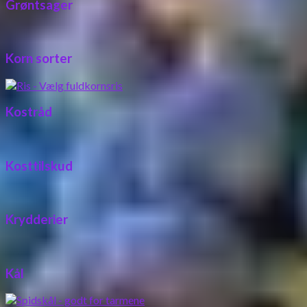
Grøntsager
Korn sorter
Kostråd
Kosttilskud
Krydderier
Kål