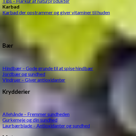
Tips – Hårkur af naturprodukter
Karbad
Karbad der opstrammer og giver vitaminer til huden
Bær
Hindbær – Gode grunde til at spise hindbær
Jordbær og sundhed
Vindruer – Giver antioxidanter
Krydderier
Allehånde – Fremmer sundheden
Gurkemeje og din sundhed
Laurbærblade – Antioxidanter og sundhed