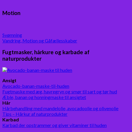
Motion
Svømning
Vandring, Motion og Gåfællesskaber
Fugtmasker, hårkure og karbade af
naturprodukter
Ansigt
Avocado-banan-maske-til-huden
Fugtmaske med æg, havregryn og smør til sart og tør hud
Æble, banan og honningmaske til ansigtet
Hår
Hårbehandling med mandelolie, avocadoolie og olivenolie
Tips – Hårkur af naturprodukter
Karbad
Karbad der opstrammer og giver vitaminer til huden