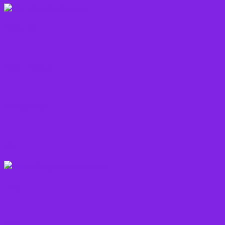
Kostråd
Kosttilskud
Krydderier
Kål
Løg
Olie