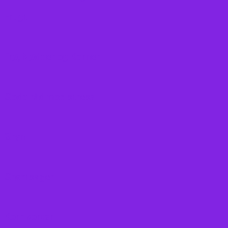
Frugt
Frø, Nødder og Kerner
Gode råd mod stress
Gryn
Grøntsager
Korn sorter