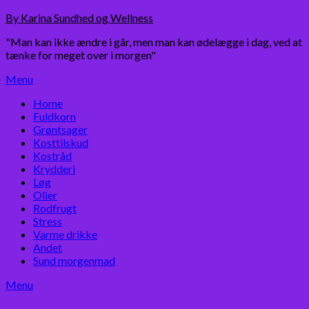
Skip
By Karina Sundhed og Wellness
to
"Man kan ikke ændre i går, men man kan ødelægge i dag, ved at
content
tænke for meget over i morgen"
Menu
Home
Fuldkorn
Grøntsager
Kosttilskud
Kostråd
Krydderi
Løg
Olier
Rodfrugt
Stress
Varme drikke
Andet
Sund morgenmad
Menu