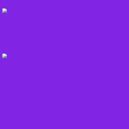
Rodfrugter
Varme drikke
Vitaminer
Andet
Boganmeldelser – Du er velkommen til besøge
min blog med boganmeldelser