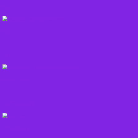
Kål
Løg
Olie
Rodfrugter
Varme drikke
Vitaminer