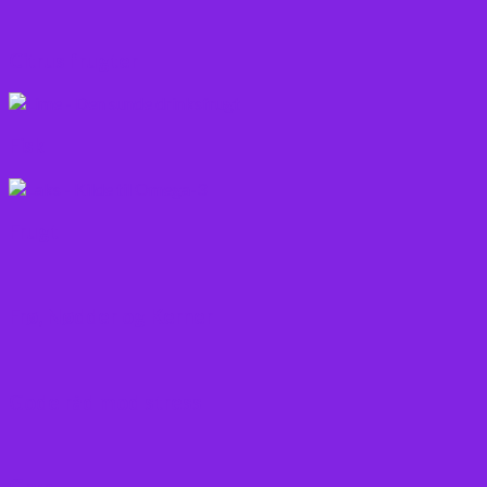
Citrus frugter
Fisk
Frugt
Frø, Nødder og Kerner
Gode råd mod stress
Gryn