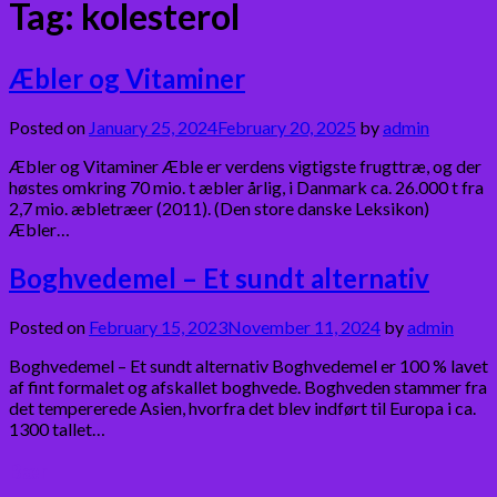
Tag:
kolesterol
Æbler og Vitaminer
Posted on
January 25, 2024
February 20, 2025
by
admin
Æbler og Vitaminer Æble er verdens vigtigste frugttræ, og der
høstes omkring 70 mio. t æbler årlig, i Danmark ca. 26.000 t fra
2,7 mio. æbletræer (2011). (Den store danske Leksikon)
Æbler…
Boghvedemel – Et sundt alternativ
Posted on
February 15, 2023
November 11, 2024
by
admin
Boghvedemel – Et sundt alternativ Boghvedemel er 100 % lavet
af fint formalet og afskallet boghvede. Boghveden stammer fra
det tempererede Asien, hvorfra det blev indført til Europa i ca.
1300 tallet…
Bær