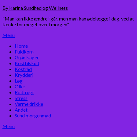
Skip
By Karina Sundhed og Wellness
to
"Man kan ikke ændre i går, men man kan ødelægge i dag, ved at
content
tænke for meget over i morgen"
Menu
Home
Fuldkorn
Grøntsager
Kosttilskud
Kostråd
Krydderi
Løg
Olier
Rodfrugt
Stress
Varme drikke
Andet
Sund morgenmad
Menu