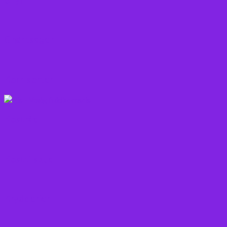
Grøntsager
Korn sorter
Kostråd
Kosttilskud
Krydderier