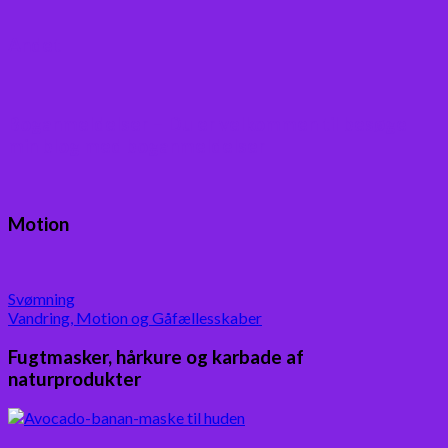
Andet
Boganmeldelser – Du er velkommen til besøge
min blog med boganmeldelser
Motion
Svømning
Vandring, Motion og Gåfællesskaber
Fugtmasker, hårkure og karbade af
naturprodukter