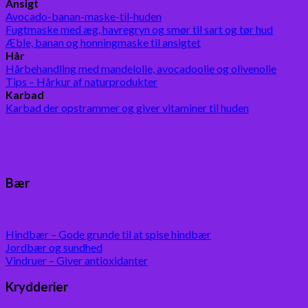
Ansigt
Avocado-banan-maske-til-huden
Fugtmaske med æg, havregryn og smør til sart og tør hud
Æble, banan og honningmaske til ansigtet
Hår
Hårbehandling med mandelolie, avocadoolie og olivenolie
Tips – Hårkur af naturprodukter
Karbad
Karbad der opstrammer og giver vitaminer til huden
Bær
Hindbær – Gode grunde til at spise hindbær
Jordbær og sundhed
Vindruer – Giver antioxidanter
Krydderier