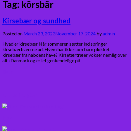
Tag:
körsbär
Kirsebær og sundhed
Posted on
March 23, 2023
November 17, 2024
by
admin
Hvad er kirsebær Når sommeren sætter ind springer
kirsebærtræerne ud. Hvem har ikke som barn plukket
kirsebær fra naboens have? Kirsetærtræer vokser nemlig over
alt i Danmark og er let genkendelige på…
Bær
Citrus frugter
Fisk