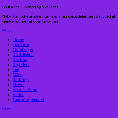
Skip
By Karina Sundhed og Wellness
to
"Man kan ikke ændre i går, men man kan ødelægge i dag, ved at
content
tænke for meget over i morgen"
Menu
Home
Fuldkorn
Grøntsager
Kosttilskud
Kostråd
Krydderi
Løg
Olier
Rodfrugt
Stress
Varme drikke
Andet
Sund morgenmad
Menu