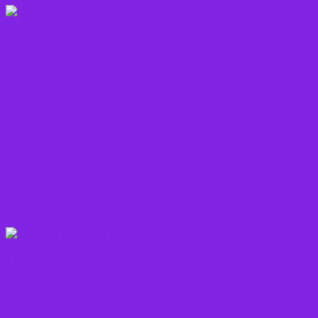
Kostråd
Kosttilskud
Krydderier
Kål
Løg
Olie