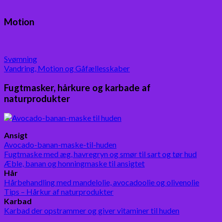
Motion
Svømning
Vandring, Motion og Gåfællesskaber
Fugtmasker, hårkure og karbade af
naturprodukter
Ansigt
Avocado-banan-maske-til-huden
Fugtmaske med æg, havregryn og smør til sart og tør hud
Æble, banan og honningmaske til ansigtet
Hår
Hårbehandling med mandelolie, avocadoolie og olivenolie
Tips – Hårkur af naturprodukter
Karbad
Karbad der opstrammer og giver vitaminer til huden