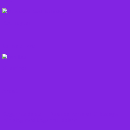
Rodfrugter
Varme drikke
Vitaminer
Andet
Boganmeldelser – Du er velkommen til besøge
min blog med boganmeldelser