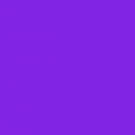
Frugt
Frø, Nødder og Kerner
Gode råd mod stress
Gryn
Grøntsager
Korn sorter