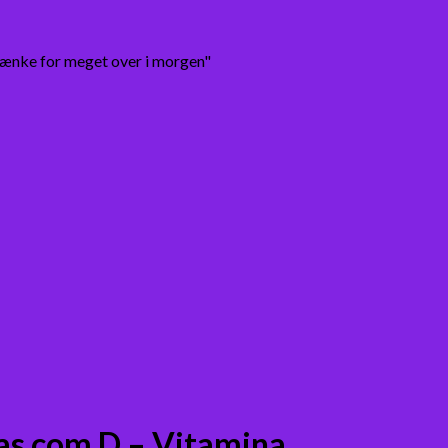
tænke for meget over i morgen"
as com D – Vitamina