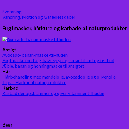
Svømning
Vandring, Motion og Gåfællesskaber
Fugtmasker, hårkure og karbade af naturprodukter
Ansigt
Avocado-banan-maske-til-huden
Fugtmaske med æg, havregryn og smør til sart og tør hud
Æble, banan og honningmaske til ansigtet
Hår
Hårbehandling med mandelolie, avocadoolie og olivenolie
Tips – Hårkur af naturprodukter
Karbad
Karbad der opstrammer og giver vitaminer til huden
Bær