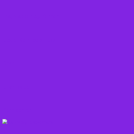
Frø, Nødder og Kerner
Gode råd mod stress
Gryn
Grøntsager
Korn sorter
Kostråd