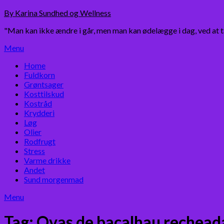
Skip
By Karina Sundhed og Wellness
to
"Man kan ikke ændre i går, men man kan ødelægge i dag, ved at 
content
Menu
Home
Fuldkorn
Grøntsager
Kosttilskud
Kostråd
Krydderi
Løg
Olier
Rodfrugt
Stress
Varme drikke
Andet
Sund morgenmad
Menu
Tag:
Ovas de bacalhau rechead