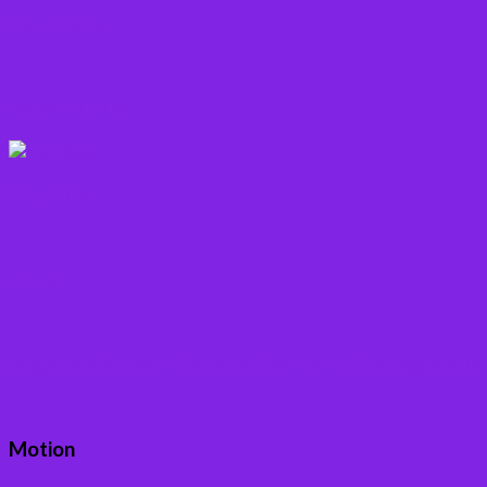
Rodfrugter
Varme drikke
Vitaminer
Andet
Boganmeldelser – Du er velkommen til besøge min
Motion