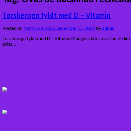
Torskerogn fyldt med D – Vitamin
Posted on
March 28, 2023
December 15, 2024
by
admin
Torskerogn fyldt med D – Vitamin Mangler du inspiration til di
spise…
Bær
Citrus frugter
Fisk
Frugt