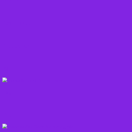
Kosttilskud
Krydderier
Kål
Løg
Olie