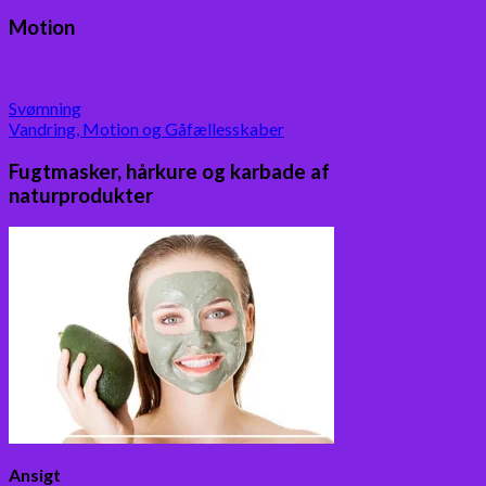
Motion
Svømning
Vandring, Motion og Gåfællesskaber
Fugtmasker, hårkure og karbade af
naturprodukter
Ansigt