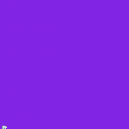
Frugt
Frø, Nødder og Kerner
Gode råd mod stress
Gryn
Grøntsager
Korn sorter