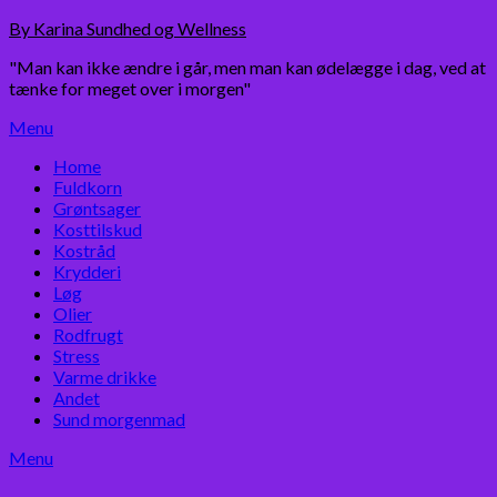
Skip
By Karina Sundhed og Wellness
to
"Man kan ikke ændre i går, men man kan ødelægge i dag, ved at
content
tænke for meget over i morgen"
Menu
Home
Fuldkorn
Grøntsager
Kosttilskud
Kostråd
Krydderi
Løg
Olier
Rodfrugt
Stress
Varme drikke
Andet
Sund morgenmad
Menu