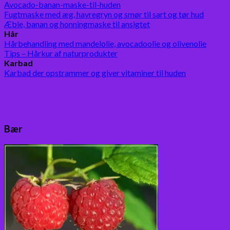
Avocado-banan-maske-til-huden
Fugtmaske med æg, havregryn og smør til sart og tør hud
Æble, banan og honningmaske til ansigtet
Hår
Hårbehandling med mandelolie, avocadoolie og olivenolie
Tips – Hårkur af naturprodukter
Karbad
Karbad der opstrammer og giver vitaminer til huden
Bær