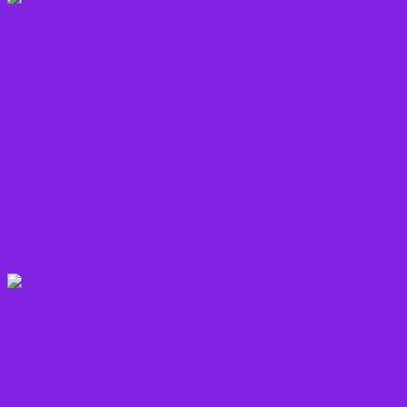
Kostråd
Kosttilskud
Krydderier
Kål
Løg
Olie