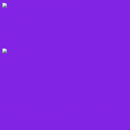
Rodfrugter
Varme drikke
Vitaminer
Andet
Boganmeldelser – Du er velkommen til besøge
min blog med boganmeldelser