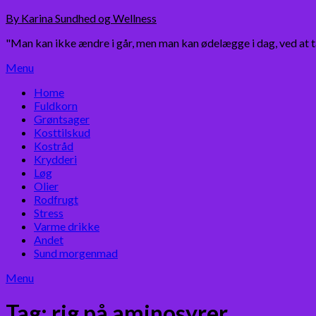
Skip
By Karina Sundhed og Wellness
to
"Man kan ikke ændre i går, men man kan ødelægge i dag, ved at 
content
Menu
Home
Fuldkorn
Grøntsager
Kosttilskud
Kostråd
Krydderi
Løg
Olier
Rodfrugt
Stress
Varme drikke
Andet
Sund morgenmad
Menu
Tag:
rig på aminosyrer