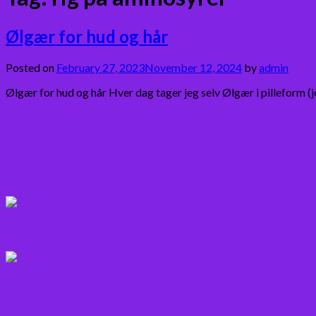
Ølgær for hud og hår
Posted on
February 27, 2023
November 12, 2024
by
admin
Ølgær for hud og hår Hver dag tager jeg selv Ølgær i pilleform (
Bær
Citrus frugter
Fisk
Frugt