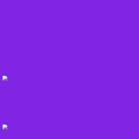
Kosttilskud
Krydderier
Kål
Løg
Olie