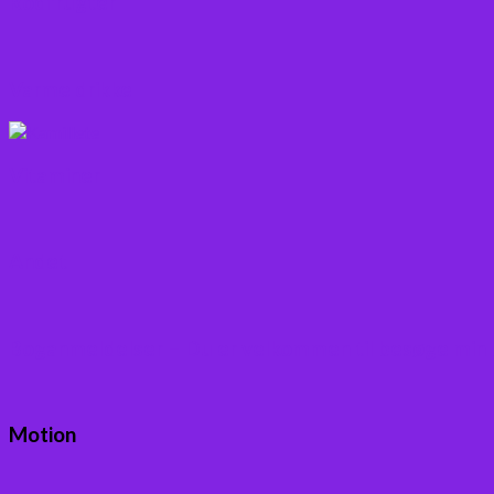
Rodfrugter
Varme drikke
Vitaminer
Andet
Boganmeldelser – Du er velkommen til besøge min
Motion