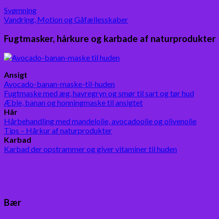
Svømning
Vandring, Motion og Gåfællesskaber
Fugtmasker, hårkure og karbade af naturprodukter
Ansigt
Avocado-banan-maske-til-huden
Fugtmaske med æg, havregryn og smør til sart og tør hud
Æble, banan og honningmaske til ansigtet
Hår
Hårbehandling med mandelolie, avocadoolie og olivenolie
Tips – Hårkur af naturprodukter
Karbad
Karbad der opstrammer og giver vitaminer til huden
Bær