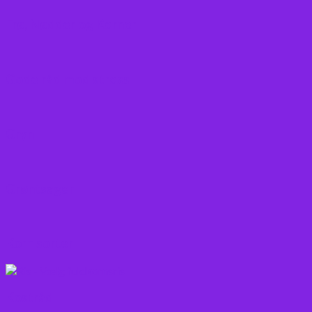
Frø, Nødder og Kerner
Gode råd mod stress
Gryn
Grøntsager
Korn sorter
Kostråd