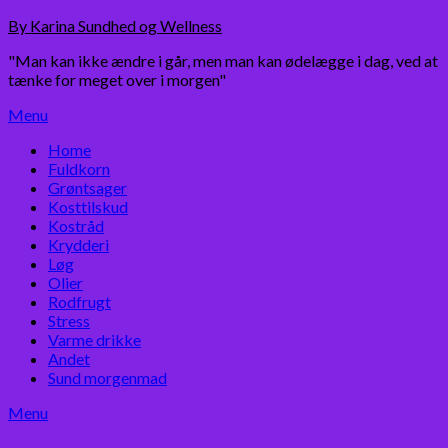
Skip
By Karina Sundhed og Wellness
to
"Man kan ikke ændre i går, men man kan ødelægge i dag, ved at
content
tænke for meget over i morgen"
Menu
Home
Fuldkorn
Grøntsager
Kosttilskud
Kostråd
Krydderi
Løg
Olier
Rodfrugt
Stress
Varme drikke
Andet
Sund morgenmad
Menu