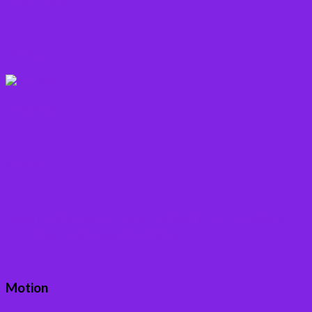
Varme drikke
Vitaminer
Andet
Boganmeldelser – Du er velkommen til besøge
min blog med boganmeldelser
Motion