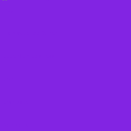
Frugt
Frø, Nødder og Kerner
Gode råd mod stress
Gryn
Grøntsager
Korn sorter