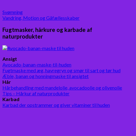
Svømning
Vandring, Motion og Gåfællesskaber
Fugtmasker, hårkure og karbade af
naturprodukter
Ansigt
Avocado-banan-maske-til-huden
Fugtmaske med æg, havregryn og smør til sart og tør hud
Æble, banan og honningmaske til ansigtet
Hår
Hårbehandling med mandelolie, avocadoolie og olivenolie
Tips – Hårkur af naturprodukter
Karbad
Karbad der opstrammer og giver vitaminer til huden