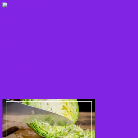
Kostråd
Kosttilskud
Krydderier
Kål