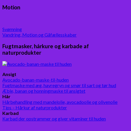
Motion
Svømning
Vandring, Motion og Gåfællesskaber
Fugtmasker, hårkure og karbade af
naturprodukter
Ansigt
Avocado-banan-maske-til-huden
Fugtmaske med æg, havregryn og smør til sart og tør hud
Æble, banan og honningmaske til ansigtet
Hår
Hårbehandling med mandelolie, avocadoolie og olivenolie
Tips – Hårkur af naturprodukter
Karbad
Karbad der opstrammer og giver vitaminer til huden