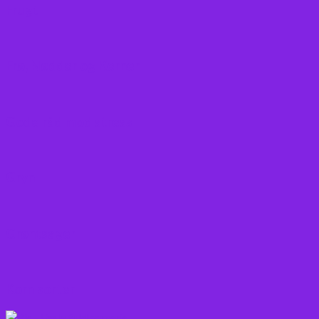
Frugt
Frø, Nødder og Kerner
Gode råd mod stress
Gryn
Grøntsager
Korn sorter