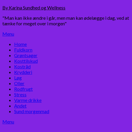
Skip
By Karina Sundhed og Wellness
to
"Man kan ikke ændre i går, men man kan ødelægge i dag, ved at
content
tænke for meget over i morgen"
Menu
Home
Fuldkorn
Grøntsager
Kosttilskud
Kostråd
Krydderi
Løg
Olier
Rodfrugt
Stress
Varme drikke
Andet
Sund morgenmad
Menu