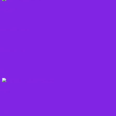
Kostråd
Kosttilskud
Krydderier
Kål
Løg
Olie