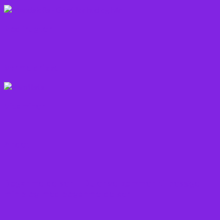
Rodfrugter
Varme drikke
Vitaminer
Andet
Boganmeldelser – Du er velkommen til besøge
min blog med boganmeldelser