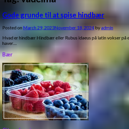
Gode grunde til at spise hindbær
Posted on
March 29, 2023
November 18, 2024
by
admin
Hvad er hindbær Hindbær eller Rubus idaeus på latin vokser på 
haver…
Bær