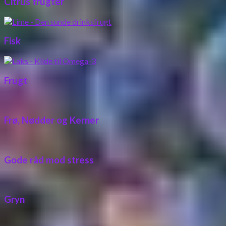
Citrus frugter
Fisk
Frugt
Frø, Nødder og Kerner
Gode råd mod stress
Gryn