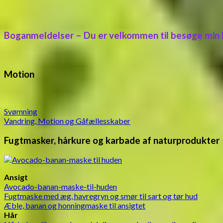
Boganmeldelser – Du er velkommen til besøge min
Motion
Svømning
Vandring, Motion og Gåfællesskaber
Fugtmasker, hårkure og karbade af naturprodukter
Ansigt
Avocado-banan-maske-til-huden
Fugtmaske med æg, havregryn og smør til sart og tør hud
Æble, banan og honningmaske til ansigtet
Hår