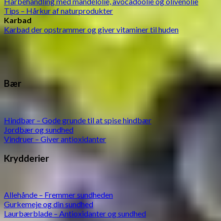
Hårbehandling med mandelolie, avocadoolie og olivenolie
Tips – Hårkur af naturprodukter
Karbad
Karbad der opstrammer og giver vitaminer til huden
Bær
Hindbær – Gode grunde til at spise hindbær
Jordbær og sundhed
Vindruer – Giver antioxidanter
Krydderier
Allehånde – Fremmer sundheden
Gurkemeje og din sundhed
Laurbærblade – Antioxidanter og sundhed