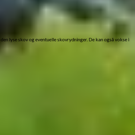
en lyse skov og eventuelle skovrydninger. De kan også vokse i