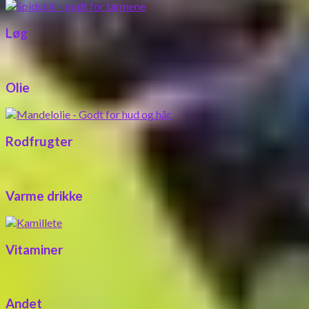
Løg
Olie
Rodfrugter
Varme drikke
Vitaminer
Andet