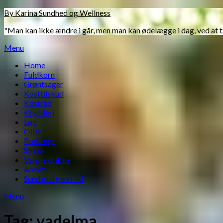
Skip
By Karina Sundhed og Wellness
to
"Man kan ikke ændre i går, men man kan ødelægge i dag, ved at 
content
Menu
Home
Fuldkorn
Grøntsager
Kosttilskud
Kostråd
Krydderi
Løg
Olier
Rodfrugt
Stress
Varme drikke
Andet
Sund morgenmad
Menu
Tag:
vadelma