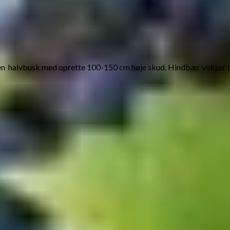
en halvbusk med oprette 100-150 cm høje skud. Hindbær vokser i d