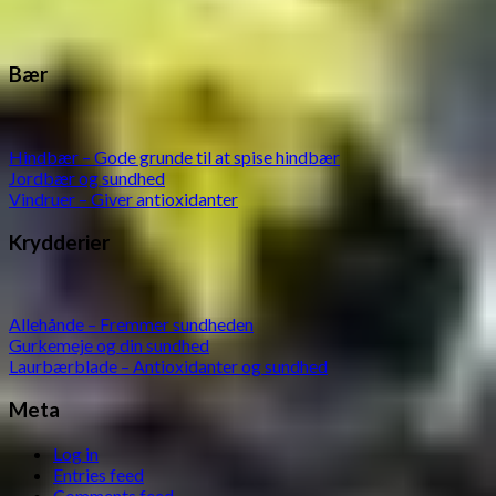
Bær
Hindbær – Gode grunde til at spise hindbær
Jordbær og sundhed
Vindruer – Giver antioxidanter
Krydderier
Allehånde – Fremmer sundheden
Gurkemeje og din sundhed
Laurbærblade – Antioxidanter og sundhed
Meta
Log in
Entries feed
Comments feed