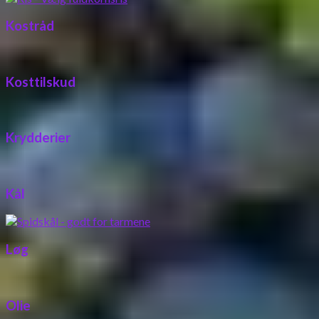
Kostråd
Kosttilskud
Krydderier
Kål
Løg
Olie