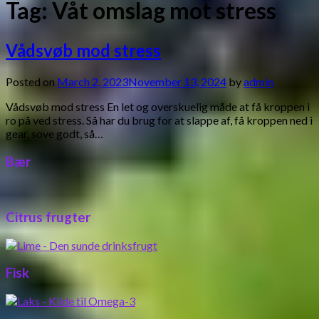
Tag:
Våt omslag mot stress
Vådsvøb mod stress
Posted on
March 2, 2023
November 13, 2024
by
admin
Vådsvøb mod stress En let og overskuelig måde at få kroppen i
ro på ved stress. Så har du brug for at slappe af, få kroppen ned i
gear, sove godt, så…
Bær
Citrus frugter
Fisk