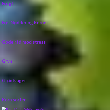
Frugt
Frø, Nødder og Kerner
Gode råd mod stress
Gryn
Grøntsager
Korn sorter