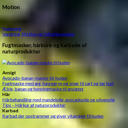
Motion
Svømning
Vandring, Motion og Gåfællesskaber
Fugtmasker, hårkure og karbade af
naturprodukter
Ansigt
Avocado-banan-maske-til-huden
Fugtmaske med æg, havregryn og smør til sart og tør hud
Æble, banan og honningmaske til ansigtet
Hår
Hårbehandling med mandelolie, avocadoolie og olivenolie
Tips – Hårkur af naturprodukter
Karbad
Karbad der opstrammer og giver vitaminer til huden