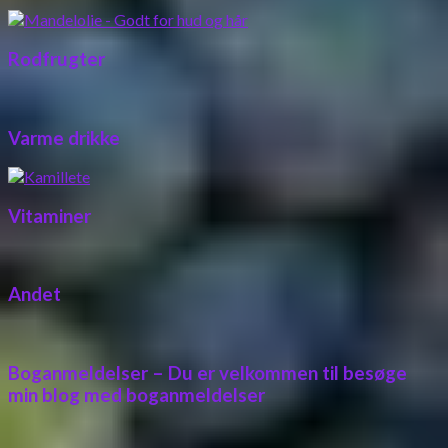
Rodfrugter
Varme drikke
Vitaminer
Andet
Boganmeldelser – Du er velkommen til besøge
min blog med boganmeldelser