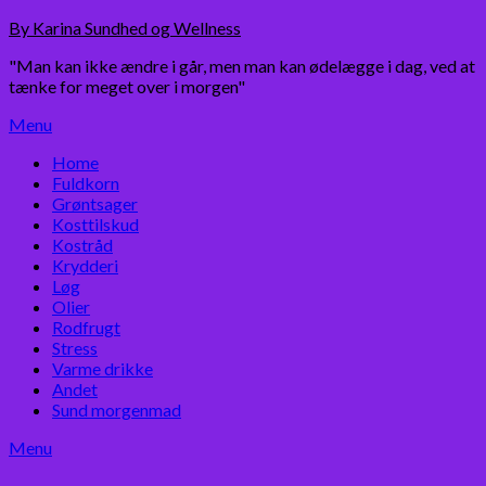
Skip
By Karina Sundhed og Wellness
to
"Man kan ikke ændre i går, men man kan ødelægge i dag, ved at
content
tænke for meget over i morgen"
Menu
Home
Fuldkorn
Grøntsager
Kosttilskud
Kostråd
Krydderi
Løg
Olier
Rodfrugt
Stress
Varme drikke
Andet
Sund morgenmad
Menu