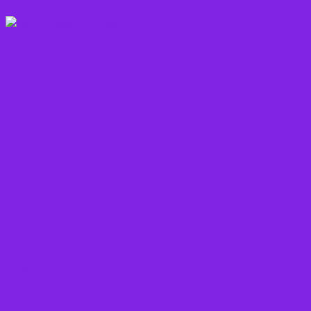
Frugt
Frø, Nødder og Kerner
Gode råd mod stress
Gryn
Grøntsager