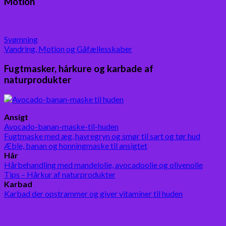
Motion
Svømning
Vandring, Motion og Gåfællesskaber
Fugtmasker, hårkure og karbade af
naturprodukter
Ansigt
Avocado-banan-maske-til-huden
Fugtmaske med æg, havregryn og smør til sart og tør hud
Æble, banan og honningmaske til ansigtet
Hår
Hårbehandling med mandelolie, avocadoolie og olivenolie
Tips – Hårkur af naturprodukter
Karbad
Karbad der opstrammer og giver vitaminer til huden