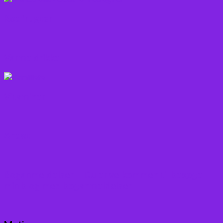
Rodfrugter
Varme drikke
Vitaminer
Andet
Boganmeldelser – Du er velkommen til besøge
min blog med boganmeldelser