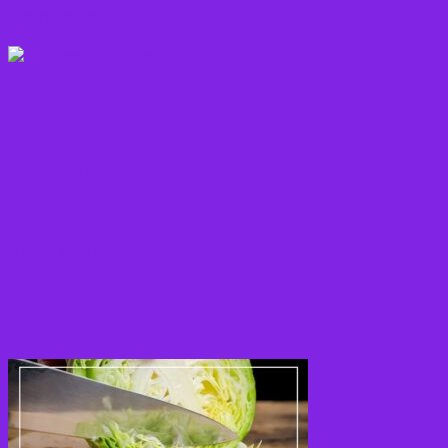
Korn sorter
Kostråd
Kosttilskud
Krydderier
Kål