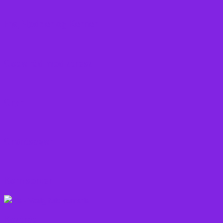
Frø, Nødder og Kerner
Gode råd mod stress
Gryn
Grøntsager
Korn sorter
Kostråd