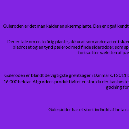
Guleroden er det man kalder en skærmplante. Den er også kendt
Der er tale om en to årig plante, akkurat som andre arter i sk
bladroset og en tynd pælerod med finde siderødder, som spr
fortsætter væksten af pæ
Guleroden er blandt de vigtigste grøntsager i Danmark. I 2011 
16.000 hektar. Afgrødens produktivitet er stor, da der kan høstes
gødning for 
Gulerødder har et stort indhold af beta 