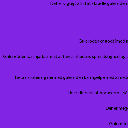
Det er vigtigt altid at skrælle gulerode
Guleroden er godt imod na
Gulerødder kan hjælpe med at bevare hudens spændstighed og der
Beta caroten og dermed guleroden kan hjælpe med at nedsæt
Lider dit barn af børneorm – s
Der er mege
Gulerødde