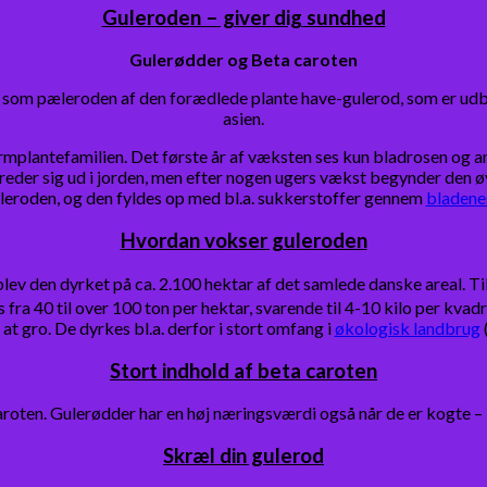
Guleroden – giver dig sundhed
Gulerødder og Beta caroten
 som pæleroden af den forædlede plante have-gulerod, som er udbr
asien.
ærmplantefamilien. Det første år af væksten ses kun bladrosen og 
eder sig ud i jorden, men efter nogen ugers vækst begynder den øv
leroden, og den fyldes op med bl.a. sukkerstoffer gennem
bladene
Hvordan vokser guleroden
blev den dyrket på ca. 2.100 hektar af det samlede danske areal. T
 fra 40 til over 100 ton per hektar, svarende til 4-10 kilo per kvad
at gro. De dyrkes bl.a. derfor i stort omfang i
økologisk landbrug
Stort indhold af beta caroten
caroten. Gulerødder har en høj næringsværdi også når de er kogte –
Skræl din gulerod