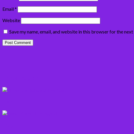
Email
*
Website
Save my name, email, and website in this browser for the nex
Bær
Citrus frugter
Fisk
Frugt