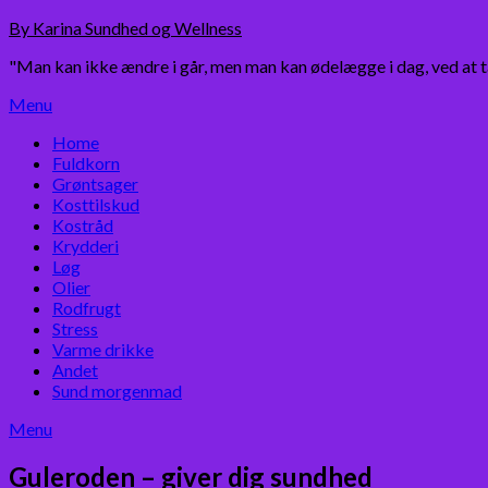
Skip
By Karina Sundhed og Wellness
to
"Man kan ikke ændre i går, men man kan ødelægge i dag, ved at 
content
Menu
Home
Fuldkorn
Grøntsager
Kosttilskud
Kostråd
Krydderi
Løg
Olier
Rodfrugt
Stress
Varme drikke
Andet
Sund morgenmad
Menu
Guleroden – giver dig sundhed