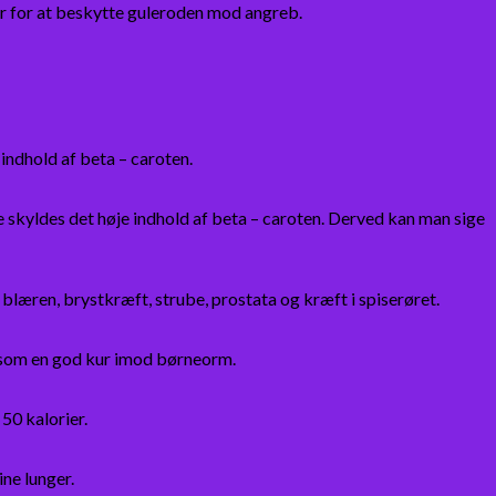
ier for at beskytte guleroden mod angreb.
indhold af beta – caroten.
skyldes det høje indhold af beta – caroten. Derved kan man sige
læren, brystkræft, strube, prostata og kræft i spiserøret.
s som en god kur imod børneorm.
50 kalorier.
ne lunger.