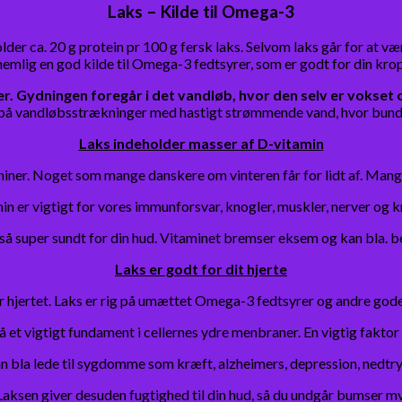
Laks – Kilde til Omega-3
lder ca. 20 g protein pr 100 g fersk laks. Selvom laks går for at vær
nemlig en god kilde til Omega-3 fedtsyrer, som er godt for din krop
r.
Gydningen foregår i det vandløb, hvor den selv er vokset 
å vandløbsstrækninger med hastigt strømmende vand, hvor bunden 
Laks indeholder masser af D-vitamin
taminer. Noget som mange danskere om vinteren får for lidt af. Mang
in er vigtigt for vores immunforsvar, knogler, muskler, nerver og k
gså super sundt for din hud. Vitaminet bremser eksem og kan bla. b
Laks er godt for dit hjerte
 hjertet. Laks er rig på umættet Omega-3 fedtsyrer og andre gode 
 et vigtigt fundament i cellernes ydre menbraner. En vigtig faktor f
n bla lede til sygdomme som kræft, alzheimers, depression, nedtr
Laksen giver desuden fugtighed til din hud, så du undgår bumser mv