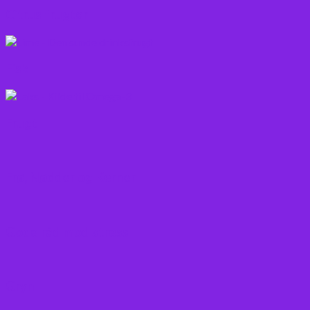
Citrus frugter
Fisk
Frugt
Frø, Nødder og Kerner
Gode råd mod stress
Gryn