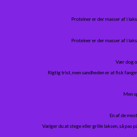
Proteiner er der masser af i la
Proteiner er der masser af i la
Vær dog o
Rigtig trist, men sandheden er at fisk fang
Men sp
En af de mest
Vælger du at stege eller grille laksen, så pa