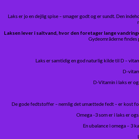
Laks er jo en dejlig spise – smager godt og er sundt. Den indeho
Laksen lever i saltvand, hvor den foretager lange vandringe
Gydeområderne findes p
Laks er samtidig en god naturlig kilde til D – vi
D-vitam
D-Vitamin i laks er o
De gode fedtstoffer – nemlig det umættede fedt – er kost for
Omega -3 som er i laks er også
En ubalance i omega – 3 ka