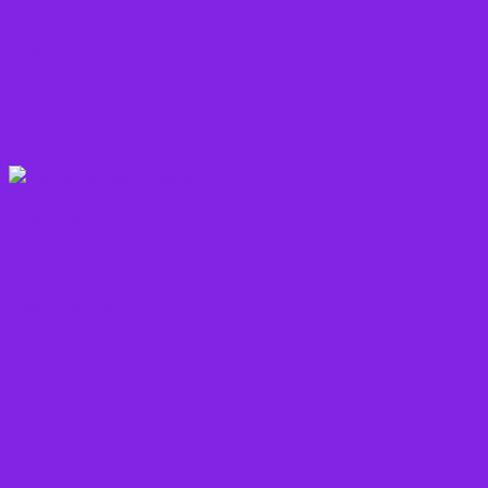
Grøntsager
Korn sorter
Kostråd
Kosttilskud
Krydderier
Kål