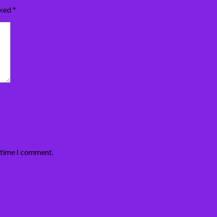
rked
*
t time I comment.