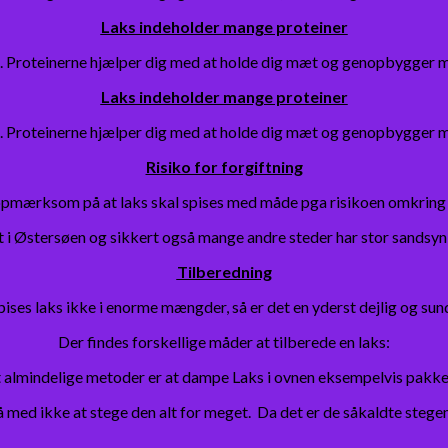
Laks indeholder mange proteiner
ks. Proteinerne hjælper dig med at holde dig mæt og genopbygger mu
Laks indeholder mange proteiner
ks. Proteinerne hjælper dig med at holde dig mæt og genopbygger mu
Risiko for forgiftning
pmærksom på at laks skal spises med måde pga risikoen omkring m
et i Østersøen og sikkert også mange andre steder har stor sandsynli
Tilberedning
ises laks ikke i enorme mængder, så er det en yderst dejlig og sund
Der findes forskellige måder at tilberede en laks:
 almindelige metoder er at dampe Laks i ovnen eksempelvis pakket 
s på med ikke at stege den alt for meget. Da det er de såkaldte ste