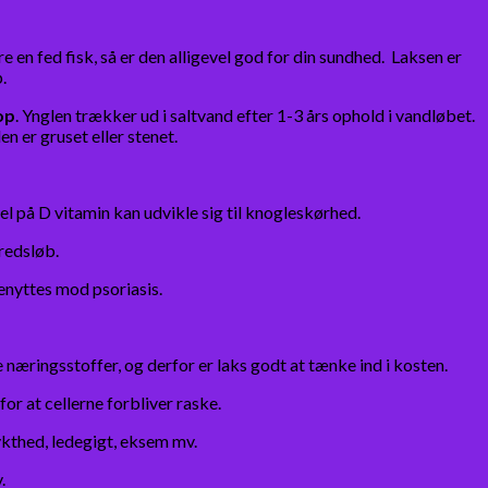
e en fed fisk, så er den alligevel god for din sundhed. Laksen er
.
op
. Ynglen trækker ud i saltvand efter 1-3 års ophold i vandløbet.
er gruset eller stenet.
el på D vitamin kan udvikle sig til knogleskørhed.
redsløb.
enyttes mod psoriasis.
næringsstoffer, og derfor er laks godt at tænke ind i kosten.
or at cellerne forbliver raske.
ykthed, ledegigt, eksem mv.
.