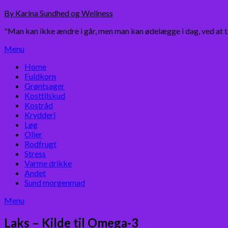
Skip
By Karina Sundhed og Wellness
to
"Man kan ikke ændre i går, men man kan ødelægge i dag, ved at 
content
Menu
Home
Fuldkorn
Grøntsager
Kosttilskud
Kostråd
Krydderi
Løg
Olier
Rodfrugt
Stress
Varme drikke
Andet
Sund morgenmad
Menu
Laks – Kilde til Omega-3