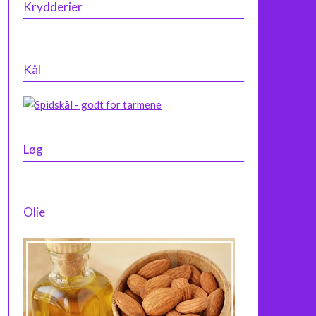
Krydderier
Kål
Løg
Olie