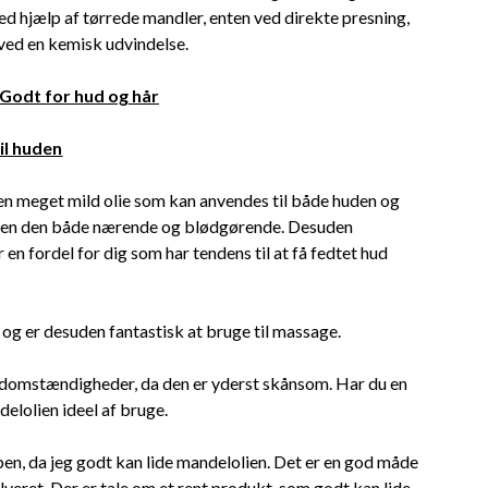
d hjælp af tørrede mandler, enten ved direkte presning,
 ved en kemisk udvindelse.
 Godt for hud og hår
il huden
 en meget mild olie som kan anvendes til både huden og
viden den både nærende og blødgørende. Desuden
 en fordel for dig som har tendens til at få fedtet hud
og er desuden fantastisk at bruge til massage.
hudomstændigheder, da den er yderst skånsom. Har du en
ndelolien ideel af bruge.
pen, da jeg godt kan lide mandelolien. Det er en god måde
lveret. Der er tale om et rent produkt, som godt kan lide