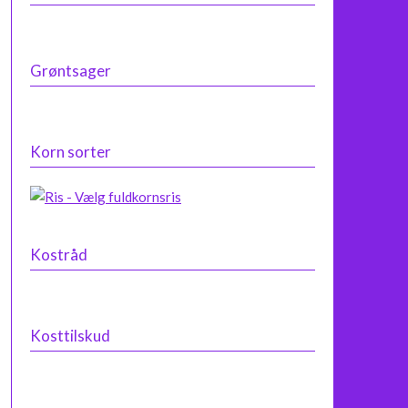
Grøntsager
Korn sorter
Kostråd
Kosttilskud