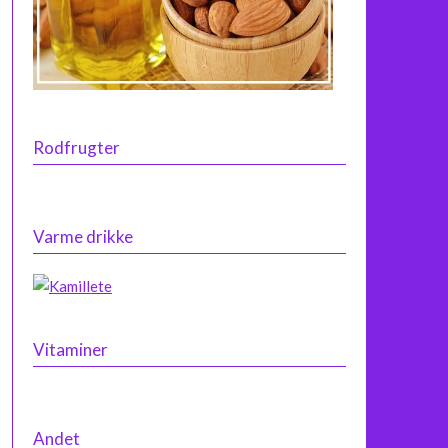
Rodfrugter
Varme drikke
Vitaminer
Andet