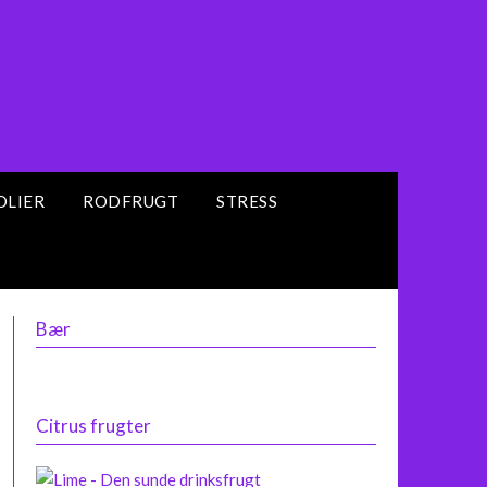
OLIER
RODFRUGT
STRESS
Bær
Citrus frugter