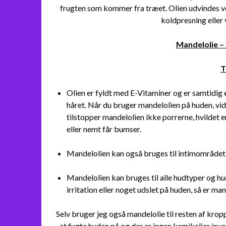
frugten som kommer fra træet. Olien udvindes ve
koldpresning eller
Mandelolie –
T
Olien er fyldt med E-Vitaminer og er samtidig
håret. Når du bruger mandelolien på huden, 
tilstopper mandelolien ikke porrerne, hvildet er
eller nemt får bumser.
Mandelolien kan også bruges til intimområdet 
Mandelolien kan bruges til alle hudtyper og 
irritation eller noget udslet på huden, så er ma
Selv bruger jeg også mandelolie til resten af krop
at fugte huden på og der er ingen kemikalier invo