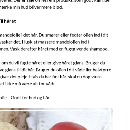
mærke min hud bliver mere blød.
il håret
ndelolie i det hår. Du smører eller fedter olien ind i dit
 vasker det. Husk at massere mandelolien ind i
ionen. Vask derefter håret med en fugtgivende shampoo.
 om du vil fugte håret eller give håret glans. Bruger du
e glans til dit hår. Bruger du olien i dit våde ller halvtørre
 giver det pleje. Hvis du har fint hår, skal du dog være
t ikke må være alt for vådt.
lolie – Godt for hud og hår