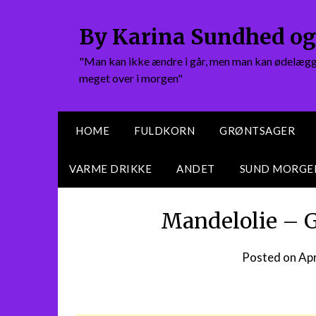
Skip
to
By Karina Sundhed og
content
"Man kan ikke ændre i går, men man kan ødelægge
meget over i morgen"
HOME
FULDKORN
GRØNTSAGER
VARME DRIKKE
ANDET
SUND MORG
Mandelolie – G
Posted on
Apr