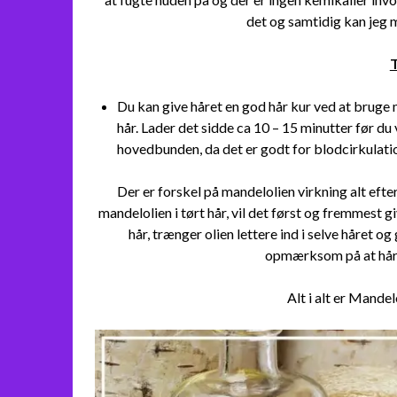
det og samtidig kan jeg 
T
Du kan give håret en god hår kur ved at bruge ma
hår. Lader det sidde ca 10 – 15 minutter før du
hovedbunden, da det er godt for blodcirkulat
Der er forskel på mandelolien virkning alt efter
mandelolien i tørt hår, vil det først og fremmest giv
hår, trænger olien lettere ind i selve håret og
opmærksom på at håre
Alt i alt er Mande