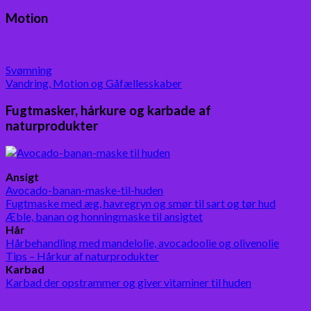
Motion
Svømning
Vandring, Motion og Gåfællesskaber
Fugtmasker, hårkure og karbade af
naturprodukter
Ansigt
Avocado-banan-maske-til-huden
Fugtmaske med æg, havregryn og smør til sart og tør hud
Æble, banan og honningmaske til ansigtet
Hår
Hårbehandling med mandelolie, avocadoolie og olivenolie
Tips – Hårkur af naturprodukter
Karbad
Karbad der opstrammer og giver vitaminer til huden