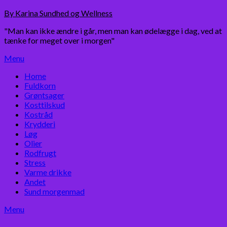
Skip
By Karina Sundhed og Wellness
to
"Man kan ikke ændre i går, men man kan ødelægge i dag, ved at
content
tænke for meget over i morgen"
Menu
Home
Fuldkorn
Grøntsager
Kosttilskud
Kostråd
Krydderi
Løg
Olier
Rodfrugt
Stress
Varme drikke
Andet
Sund morgenmad
Menu