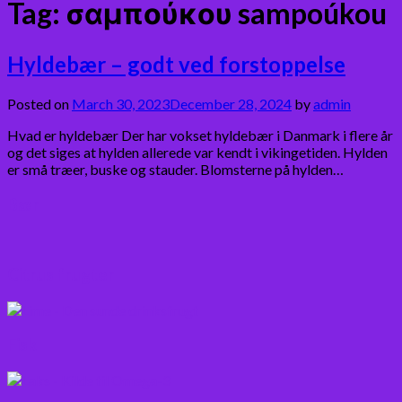
Tag:
σαμπούκου sampoúkou
Hyldebær – godt ved forstoppelse
Posted on
March 30, 2023
December 28, 2024
by
admin
Hvad er hyldebær Der har vokset hyldebær i Danmark i flere år
og det siges at hylden allerede var kendt i vikingetiden. Hylden
er små træer, buske og stauder. Blomsterne på hylden…
Bær
Citrus frugter
Fisk