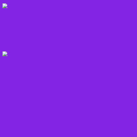
Rodfrugter
Varme drikke
Vitaminer
Andet
Boganmeldelser – Du er velkommen til besøge
min blog med boganmeldelser