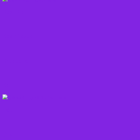
Kostråd
Kosttilskud
Krydderier
Kål
Løg
Olie