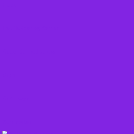
Frugt
Frø, Nødder og Kerner
Gode råd mod stress
Gryn
Grøntsager
Korn sorter