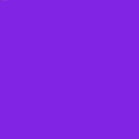
Frugt
Frø, Nødder og Kerner
Gode råd mod stress
Gryn
Grøntsager
Korn sorter