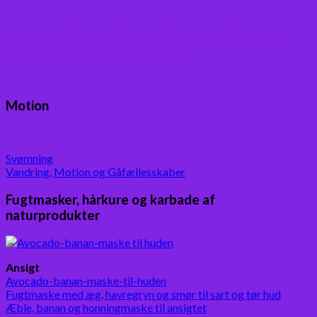
Boganmeldelser – Du er velkommen til besøge
min blog med boganmeldelser
Motion
Svømning
Vandring, Motion og Gåfællesskaber
Fugtmasker, hårkure og karbade af
naturprodukter
Ansigt
Avocado-banan-maske-til-huden
Fugtmaske med æg, havregryn og smør til sart og tør hud
Æble, banan og honningmaske til ansigtet