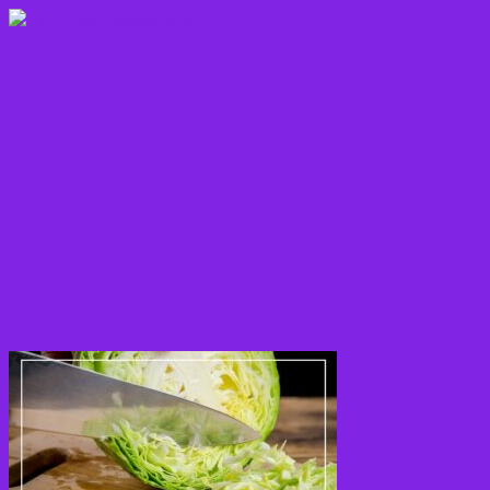
Kostråd
Kosttilskud
Krydderier
Kål