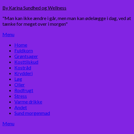
Skip
By Karina Sundhed og Wellness
to
"Man kan ikke ændre i går, men man kan ødelægge i dag, ved at
content
tænke for meget over i morgen"
Menu
Home
Fuldkorn
Grøntsager
Kosttilskud
Kostråd
Krydderi
Løg
Olier
Rodfrugt
Stress
Varme drikke
Andet
Sund morgenmad
Menu