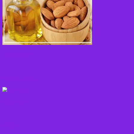
Rodfrugter
Varme drikke
Vitaminer
Andet