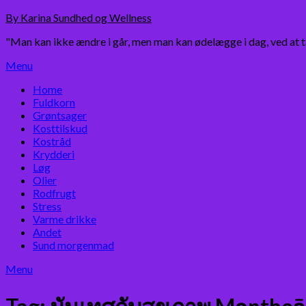
Skip
By Karina Sundhed og Wellness
to
"Man kan ikke ændre i går, men man kan ødelægge i dag, ved at 
content
Menu
Home
Fuldkorn
Grøntsager
Kosttilskud
Kostråd
Krydderi
Løg
Olier
Rodfrugt
Stress
Varme drikke
Andet
Sund morgenmad
Menu