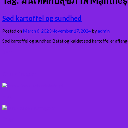
Tag:
มันเทศกับสุขภาพ Mạntheṣ̄ 
Sød kartoffel og sundhed
Posted on
March 6, 2023
November 17, 2024
by
admin
Sød kartoffel og sundhed Batat og kaldet sød kartoffel er aflang
Bær
Citrus frugter
Fisk
Frugt