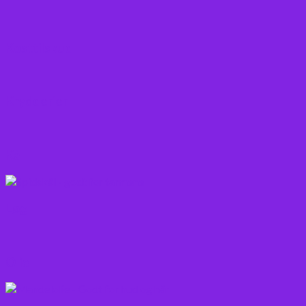
Kosttilskud
Krydderier
Kål
Løg
Olie