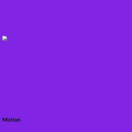
Rodfrugter
Varme drikke
Vitaminer
Andet
Boganmeldelser – Du er velkommen til besøge min
Motion