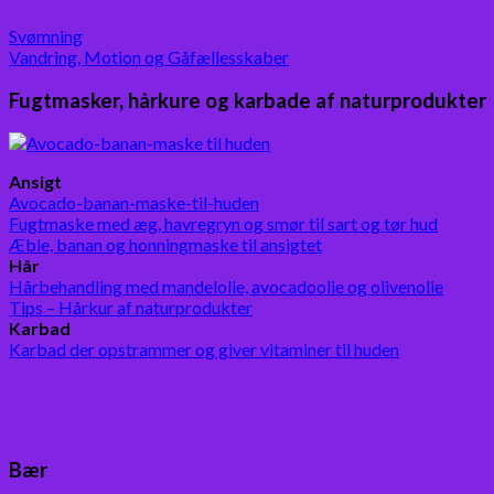
Svømning
Vandring, Motion og Gåfællesskaber
Fugtmasker, hårkure og karbade af naturprodukter
Ansigt
Avocado-banan-maske-til-huden
Fugtmaske med æg, havregryn og smør til sart og tør hud
Æble, banan og honningmaske til ansigtet
Hår
Hårbehandling med mandelolie, avocadoolie og olivenolie
Tips – Hårkur af naturprodukter
Karbad
Karbad der opstrammer og giver vitaminer til huden
Bær