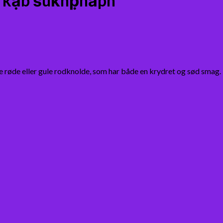
kạb s̄uk̄hp̣hāph
e røde eller gule rodknolde, som har både en krydret og sød smag.