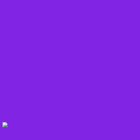
Frø, Nødder og Kerner
Gode råd mod stress
Gryn
Grøntsager
Korn sorter
Kostråd