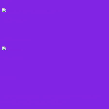
Olie
Rodfrugter
Varme drikke
Vitaminer
Andet
Boganmeldelser – Du er velkommen til besøge
min blog med boganmeldelser