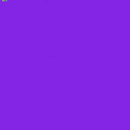
Frugt
Frø, Nødder og Kerner
Gode råd mod stress
Gryn
Grøntsager
Korn sorter