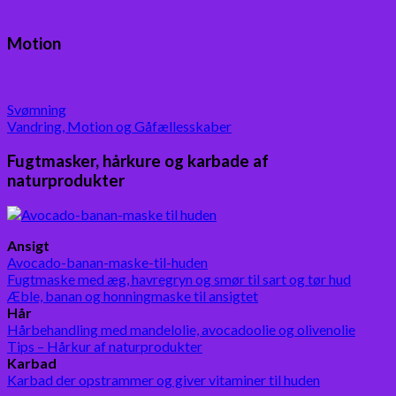
Motion
Svømning
Vandring, Motion og Gåfællesskaber
Fugtmasker, hårkure og karbade af
naturprodukter
Ansigt
Avocado-banan-maske-til-huden
Fugtmaske med æg, havregryn og smør til sart og tør hud
Æble, banan og honningmaske til ansigtet
Hår
Hårbehandling med mandelolie, avocadoolie og olivenolie
Tips – Hårkur af naturprodukter
Karbad
Karbad der opstrammer og giver vitaminer til huden