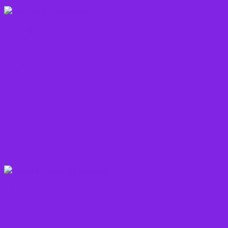
Kostråd
Kosttilskud
Krydderier
Kål
Løg