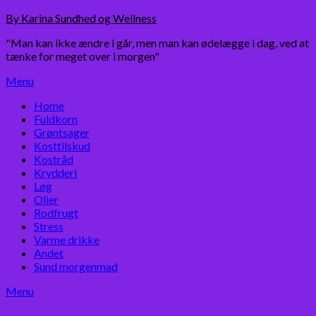
Skip
By Karina Sundhed og Wellness
to
"Man kan ikke ændre i går, men man kan ødelægge i dag, ved at
content
tænke for meget over i morgen"
Menu
Home
Fuldkorn
Grøntsager
Kosttilskud
Kostråd
Krydderi
Løg
Olier
Rodfrugt
Stress
Varme drikke
Andet
Sund morgenmad
Menu