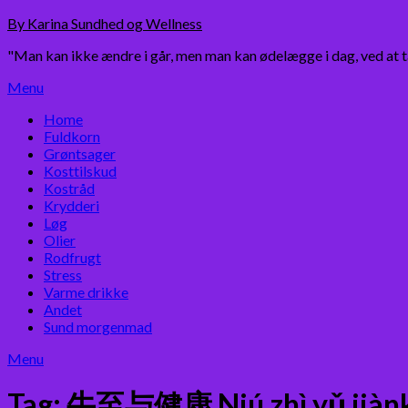
Skip
By Karina Sundhed og Wellness
to
"Man kan ikke ændre i går, men man kan ødelægge i dag, ved at 
content
Menu
Home
Fuldkorn
Grøntsager
Kosttilskud
Kostråd
Krydderi
Løg
Olier
Rodfrugt
Stress
Varme drikke
Andet
Sund morgenmad
Menu
Tag:
牛至与健康 Niú zhì yǔ jiàn