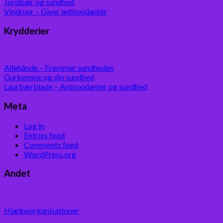
Jordbær og sundhed
Vindruer – Giver antioxidanter
Krydderier
Allehånde – Fremmer sundheden
Gurkemeje og din sundhed
Laurbærblade – Antioxidanter og sundhed
Meta
Log in
Entries feed
Comments feed
WordPress.org
Andet
Hjælpeorganisationer