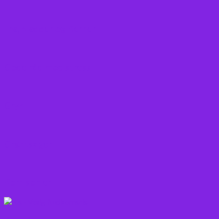
Frø, Nødder og Kerner
Gode råd mod stress
Gryn
Grøntsager
Korn sorter