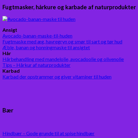
Fugtmasker, hårkure og karbade af naturprodukter
Ansigt
Avocado-banan-maske-til-huden
Fugtmaske med æg, havregryn og smør til sart og tør hud
Æble, banan og honningmaske til ansigtet
Hår
Hårbehandling med mandelolie, avocadoolie og olivenolie
Tips – Hårkur af naturprodukter
Karbad
Karbad der opstrammer og giver vitaminer til huden
Bær
Hindbær – Gode grunde til at spise hindbær