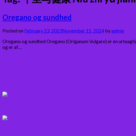
Oregano og sundhed
Posted on
February 23, 2023
November 11, 2024
by
admin
Oregano og sundhed Oregano (Origanum Vulgare) er en urteagtig 
og er af…
Bær
Citrus frugter
Fisk
Frugt