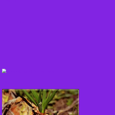
Kostråd
Kosttilskud
Krydderier
Kål
Løg