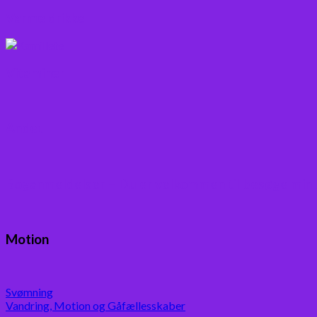
Varme drikke
Vitaminer
Andet
Boganmeldelser – Du er velkommen til besøge min
Motion
Svømning
Vandring, Motion og Gåfællesskaber